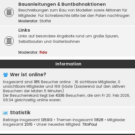
Bauanleitungen & Buntbahnaktionen
Beschreibungen zum Bau von Modellen sowie Aktionen für
Mitglieder. Für Schreibrechte bitte bei den Paten nachfragen
Moderator:
Stoffel
Links
Links auf besondere Angebote rund um große Spuren,
Selbstbauten und Gartenbahnen
Moderator:
fido
Information
Wer ist online?
Insgesamt sind
185
Besucher online :: 16 sichtbare Mitglieder, 0
unsichtbare Mitglieder und 169 Gäste (basierend auf den aktiven
Besuchern der letzten 5 Minuten)
Der Besucherrekord liegt bei
4336
Besuchern, die am Fr 20. Feb 2026,
09:34 gleichzeitig online waren.
Statistik
Beiträge insgesamt
135913
• Themen insgesamt
11828
• Mitglieder
insgesamt
2015
• Unser neuestes Mitglied:
TitoPaul