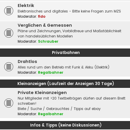
Elektrik
Elektronisches und digitales - Bitte keine Fragen zum MZS
Moderator:
fido
Verglichen & Gemessen
Pläne und Zeichnungen, Vorbildtreue und Maßstäblichkeit
von handelsüblichen Modellen
Moderator:
Schrauber
Privatbahnen
Drahtlos
Alles rund um den Betrieb mit Funk & Akku (Elektrik)
Moderator:
Regalbahner
Kleinanzeigen (Laufzeit der Anzeigen 30 Tage)
Private Kleinanzeigen
Nur Mitglieder mit >20 Textbeiträgen dürfen auf diesem Brett
schreiben!
Biete / Suche / Gebrauchtes / Tipps auf ebay
Moderator:
Regalbahner
Infos & Tipps (keine Diskussionen)