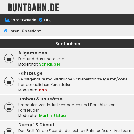
buntbahn.de
Foto-Galerie
FAQ
Foren-Übersicht
Buntbahner
Allgemeines
Dies und das und allerlei
Moderator:
Schrauber
Fahrzeuge
Selbstgebaute maßstäbliche Schienenfahrzeuge mit/ohne
handelsüblichen Zurüstteilen
Moderator:
fido
Umbau & Bausätze
Umbauten von Industriemodellen und Bausätze von
Fahrzeugen
Moderator:
Martin Ristau
Dampf & Diesel
Das Brett für die Freunde des echten Fahrspaßes - Livesteam