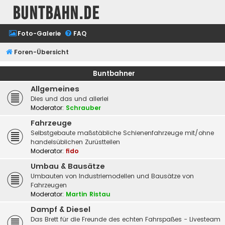
buntbahn.de
Foto-Galerie
FAQ
Foren-Übersicht
Buntbahner
Allgemeines
Dies und das und allerlei
Moderator:
Schrauber
Fahrzeuge
Selbstgebaute maßstäbliche Schienenfahrzeuge mit/ohne
handelsüblichen Zurüstteilen
Moderator:
fido
Umbau & Bausätze
Umbauten von Industriemodellen und Bausätze von
Fahrzeugen
Moderator:
Martin Ristau
Dampf & Diesel
Das Brett für die Freunde des echten Fahrspaßes - Livesteam