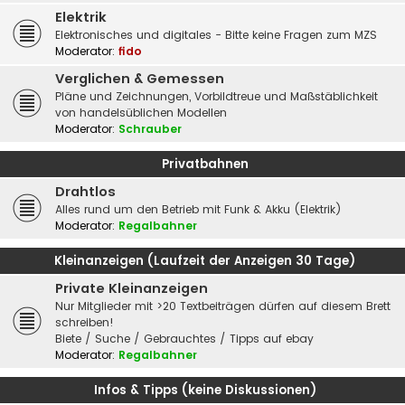
Elektrik
Elektronisches und digitales - Bitte keine Fragen zum MZS
Moderator:
fido
Verglichen & Gemessen
Pläne und Zeichnungen, Vorbildtreue und Maßstäblichkeit
von handelsüblichen Modellen
Moderator:
Schrauber
Privatbahnen
Drahtlos
Alles rund um den Betrieb mit Funk & Akku (Elektrik)
Moderator:
Regalbahner
Kleinanzeigen (Laufzeit der Anzeigen 30 Tage)
Private Kleinanzeigen
Nur Mitglieder mit >20 Textbeiträgen dürfen auf diesem Brett
schreiben!
Biete / Suche / Gebrauchtes / Tipps auf ebay
Moderator:
Regalbahner
Infos & Tipps (keine Diskussionen)