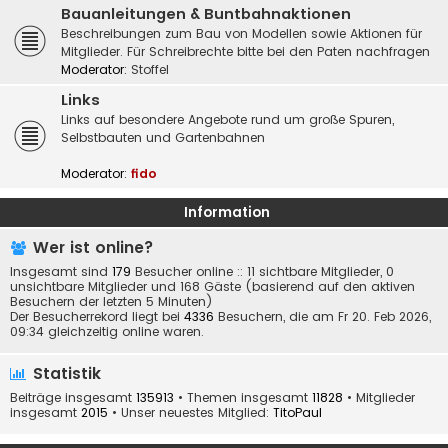
Bauanleitungen & Buntbahnaktionen
Beschreibungen zum Bau von Modellen sowie Aktionen für
Mitglieder. Für Schreibrechte bitte bei den Paten nachfragen
Moderator:
Stoffel
Links
Links auf besondere Angebote rund um große Spuren,
Selbstbauten und Gartenbahnen
Moderator:
fido
Information
Wer ist online?
Insgesamt sind
179
Besucher online :: 11 sichtbare Mitglieder, 0
unsichtbare Mitglieder und 168 Gäste (basierend auf den aktiven
Besuchern der letzten 5 Minuten)
Der Besucherrekord liegt bei
4336
Besuchern, die am Fr 20. Feb 2026,
09:34 gleichzeitig online waren.
Statistik
Beiträge insgesamt
135913
• Themen insgesamt
11828
• Mitglieder
insgesamt
2015
• Unser neuestes Mitglied:
TitoPaul