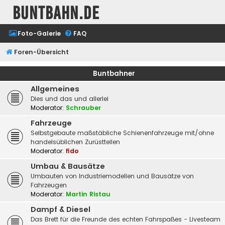
buntbahn.de
Foto-Galerie
FAQ
Foren-Übersicht
Buntbahner
Allgemeines
Dies und das und allerlei
Moderator:
Schrauber
Fahrzeuge
Selbstgebaute maßstäbliche Schienenfahrzeuge mit/ohne
handelsüblichen Zurüstteilen
Moderator:
fido
Umbau & Bausätze
Umbauten von Industriemodellen und Bausätze von
Fahrzeugen
Moderator:
Martin Ristau
Dampf & Diesel
Das Brett für die Freunde des echten Fahrspaßes - Livesteam