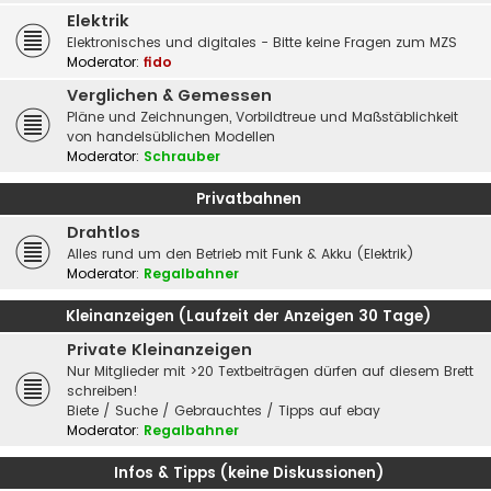
Elektrik
Elektronisches und digitales - Bitte keine Fragen zum MZS
Moderator:
fido
Verglichen & Gemessen
Pläne und Zeichnungen, Vorbildtreue und Maßstäblichkeit
von handelsüblichen Modellen
Moderator:
Schrauber
Privatbahnen
Drahtlos
Alles rund um den Betrieb mit Funk & Akku (Elektrik)
Moderator:
Regalbahner
Kleinanzeigen (Laufzeit der Anzeigen 30 Tage)
Private Kleinanzeigen
Nur Mitglieder mit >20 Textbeiträgen dürfen auf diesem Brett
schreiben!
Biete / Suche / Gebrauchtes / Tipps auf ebay
Moderator:
Regalbahner
Infos & Tipps (keine Diskussionen)