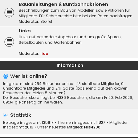
Bauanleitungen & Buntbahnaktionen
Beschreibungen zum Bau von Modellen sowie Aktionen für
Mitglieder. Für Schreibrechte bitte bei den Paten nachfragen
Moderator:
Stoffel
Links
Links auf besondere Angebote rund um große Spuren,
Selbstbauten und Gartenbahnen
Moderator:
fido
Information
Wer ist online?
Insgesamt sind
254
Besucher online :: 13 sichtbare Mitglieder, 0
unsichtbare Mitglieder und 241 Gäste (basierend auf den aktiven
Besuchern der letzten 5 Minuten)
Der Besucherrekord liegt bei
4336
Besuchern, die am Fr 20. Feb 2026,
09:34 gleichzeitig online waren.
Statistik
Beiträge insgesamt
135917
• Themen insgesamt
11827
• Mitglieder
insgesamt
2016
• Unser neuestes Mitglied:
Nils4208