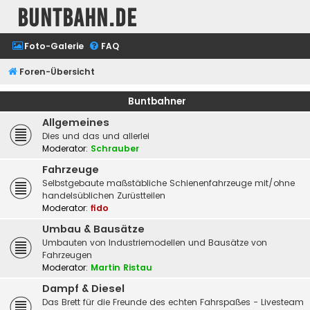
buntbahn.de
Foto-Galerie
FAQ
Foren-Übersicht
Buntbahner
Allgemeines
Dies und das und allerlei
Moderator:
Schrauber
Fahrzeuge
Selbstgebaute maßstäbliche Schienenfahrzeuge mit/ohne
handelsüblichen Zurüstteilen
Moderator:
fido
Umbau & Bausätze
Umbauten von Industriemodellen und Bausätze von
Fahrzeugen
Moderator:
Martin Ristau
Dampf & Diesel
Das Brett für die Freunde des echten Fahrspaßes - Livesteam