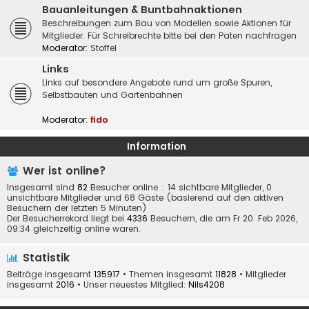
Bauanleitungen & Buntbahnaktionen
Beschreibungen zum Bau von Modellen sowie Aktionen für
Mitglieder. Für Schreibrechte bitte bei den Paten nachfragen
Moderator:
Stoffel
Links
Links auf besondere Angebote rund um große Spuren,
Selbstbauten und Gartenbahnen
Moderator:
fido
Information
Wer ist online?
Insgesamt sind
82
Besucher online :: 14 sichtbare Mitglieder, 0
unsichtbare Mitglieder und 68 Gäste (basierend auf den aktiven
Besuchern der letzten 5 Minuten)
Der Besucherrekord liegt bei
4336
Besuchern, die am Fr 20. Feb 2026,
09:34 gleichzeitig online waren.
Statistik
Beiträge insgesamt
135917
• Themen insgesamt
11828
• Mitglieder
insgesamt
2016
• Unser neuestes Mitglied:
Nils4208