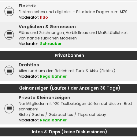
Elektrik
Elektronisches und digitales - Bitte keine Fragen zum MZS
Moderator:
fido
Verglichen & Gemessen
Pläne und Zeichnungen, Vorbildtreue und Maßstäblichkeit
von handelsüblichen Modellen
Moderator:
Schrauber
Privatbahnen
Drahtlos
Alles rund um den Betrieb mit Funk & Akku (Elektrik)
Moderator:
Regalbahner
Kleinanzeigen (Laufzeit der Anzeigen 30 Tage)
Private Kleinanzeigen
Nur Mitglieder mit >20 Textbeiträgen dürfen auf diesem Brett
schreiben!
Biete / Suche / Gebrauchtes / Tipps auf ebay
Moderator:
Regalbahner
Infos & Tipps (keine Diskussionen)