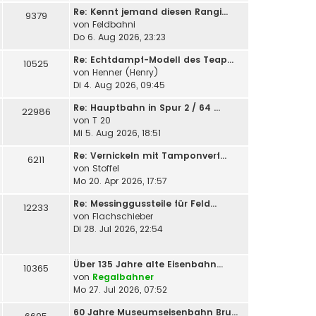
Re: Kennt jemand diesen Rangi…
9379
von
Feldbahni
Do 6. Aug 2026, 23:23
Re: Echtdampf-Modell des Teap…
10525
von
Henner (Henry)
Di 4. Aug 2026, 09:45
Re: Hauptbahn in Spur 2 / 64 …
22986
von
T 20
Mi 5. Aug 2026, 18:51
Re: Vernickeln mit Tamponverf…
6211
von
Stoffel
Mo 20. Apr 2026, 17:57
Re: Messinggussteile für Feld…
12233
von
Flachschieber
Di 28. Jul 2026, 22:54
Über 135 Jahre alte Eisenbahn…
10365
von
Regalbahner
Mo 27. Jul 2026, 07:52
60 Jahre Museumseisenbahn Bru…