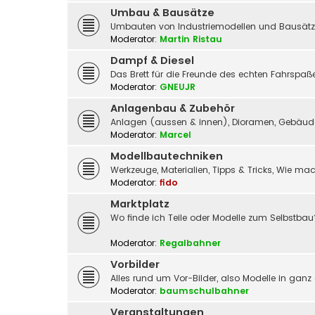
Umbau & Bausätze
Umbauten von Industriemodellen und Bausätz
Moderator:
Martin Ristau
Dampf & Diesel
Das Brett für die Freunde des echten Fahrspa
Moderator:
GNEUJR
Anlagenbau & Zubehör
Anlagen (aussen & innen), Dioramen, Gebäude,
Moderator:
Marcel
Modellbautechniken
Werkzeuge, Materialien, Tipps & Tricks, Wie m
Moderator:
fido
Marktplatz
Wo finde ich Teile oder Modelle zum Selbstbau
Moderator:
Regalbahner
Vorbilder
Alles rund um Vor-Bilder, also Modelle in ganz
Moderator:
baumschulbahner
Veranstaltungen