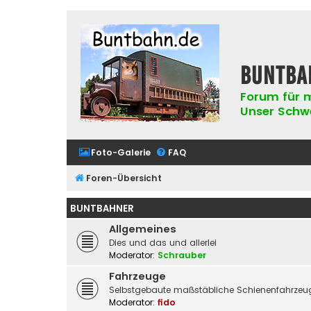
buntba
Forum für m
Unser Schwer
Foto-Galerie
FAQ
Foren-Übersicht
BUNTBAHNER
Allgemeines
Dies und das und allerlei
Moderator:
Schrauber
Fahrzeuge
Selbstgebaute maßstäbliche Schienenfahrzeug
Moderator:
fido