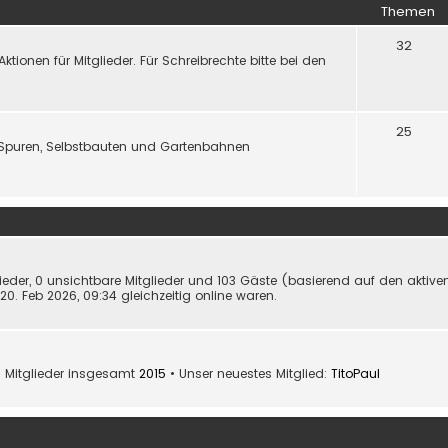
Themen
32
onen für Mitglieder. Für Schreibrechte bitte bei den
25
Spuren, Selbstbauten und Gartenbahnen
lieder, 0 unsichtbare Mitglieder und 103 Gäste (basierend auf den aktive
0. Feb 2026, 09:34 gleichzeitig online waren.
 Mitglieder insgesamt
2015
• Unser neuestes Mitglied:
TitoPaul