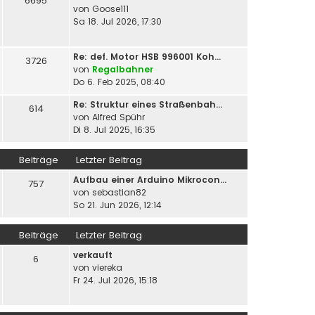
6695
von
Goose111
Sa 18. Jul 2026, 17:30
Re: def. Motor HSB 996001 Koh…
3726
von
Regalbahner
Do 6. Feb 2025, 08:40
Re: Struktur eines Straßenbah…
614
von
Alfred Spühr
Di 8. Jul 2025, 16:35
Beiträge
Letzter Beitrag
Aufbau einer Arduino Mikrocon…
757
von
sebastian82
So 21. Jun 2026, 12:14
Beiträge
Letzter Beitrag
verkauft
6
von
viereka
Fr 24. Jul 2026, 15:18