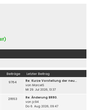
IIf)
Beiträge
Letzter Beitrag
Re: Kurze Vorstellung der neu…
9784
von
MarcelS
Mi 29. Jul 2026, 13:37
Re: Änderung BR80.
21853
von
jc94
Do 6. Aug 2026, 09:47