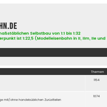
hn.de
aßstäblichen Selbstbau von 1:1 bis 1:32
punkt ist 1:22,5 (Modelleisenbahn in II, IIm, IIe und 
Themen
1154
1074
e mit/ohne handelsüblichen Zurüstteilen