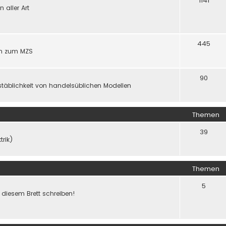
1141
aller Art
445
gen zum MZS
90
täblichkeit von handelsüblichen Modellen
Themen
39
trik)
Themen
5
f diesem Brett schreiben!