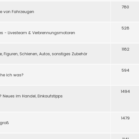
780
e von Fahrzeugen
528
ßes - Livesteam & Verbrennungsmotoren
1182
 Figuren, Schienen, Autos, sonstiges Zubehör
594
ache ich was?
1494
? Neues im Handel, Einkaufstipps
1479
 groß