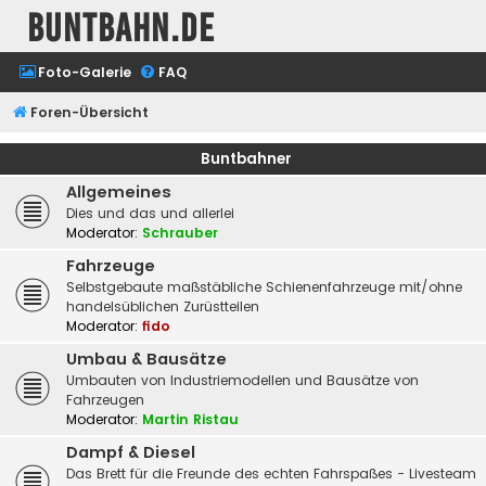
buntbahn.de
Foto-Galerie
FAQ
Foren-Übersicht
Buntbahner
Allgemeines
Dies und das und allerlei
Moderator:
Schrauber
Fahrzeuge
Selbstgebaute maßstäbliche Schienenfahrzeuge mit/ohne
handelsüblichen Zurüstteilen
Moderator:
fido
Umbau & Bausätze
Umbauten von Industriemodellen und Bausätze von
Fahrzeugen
Moderator:
Martin Ristau
Dampf & Diesel
Das Brett für die Freunde des echten Fahrspaßes - Livesteam