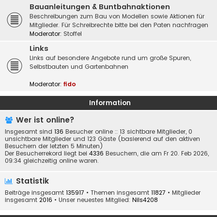
Bauanleitungen & Buntbahnaktionen
Beschreibungen zum Bau von Modellen sowie Aktionen für
Mitglieder. Für Schreibrechte bitte bei den Paten nachfragen
Moderator:
Stoffel
Links
Links auf besondere Angebote rund um große Spuren,
Selbstbauten und Gartenbahnen
Moderator:
fido
Information
Wer ist online?
Insgesamt sind
136
Besucher online :: 13 sichtbare Mitglieder, 0
unsichtbare Mitglieder und 123 Gäste (basierend auf den aktiven
Besuchern der letzten 5 Minuten)
Der Besucherrekord liegt bei
4336
Besuchern, die am Fr 20. Feb 2026,
09:34 gleichzeitig online waren.
Statistik
Beiträge insgesamt
135917
• Themen insgesamt
11827
• Mitglieder
insgesamt
2016
• Unser neuestes Mitglied:
Nils4208