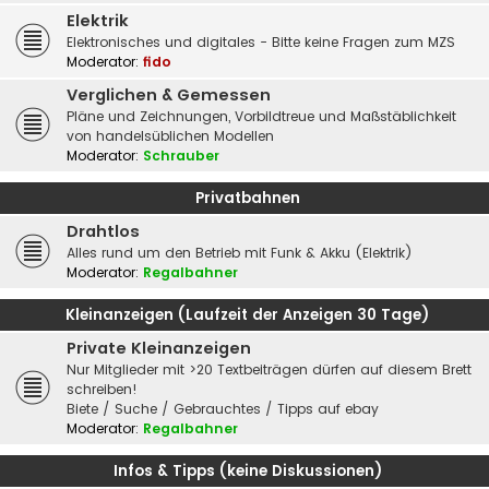
Elektrik
Elektronisches und digitales - Bitte keine Fragen zum MZS
Moderator:
fido
Verglichen & Gemessen
Pläne und Zeichnungen, Vorbildtreue und Maßstäblichkeit
von handelsüblichen Modellen
Moderator:
Schrauber
Privatbahnen
Drahtlos
Alles rund um den Betrieb mit Funk & Akku (Elektrik)
Moderator:
Regalbahner
Kleinanzeigen (Laufzeit der Anzeigen 30 Tage)
Private Kleinanzeigen
Nur Mitglieder mit >20 Textbeiträgen dürfen auf diesem Brett
schreiben!
Biete / Suche / Gebrauchtes / Tipps auf ebay
Moderator:
Regalbahner
Infos & Tipps (keine Diskussionen)