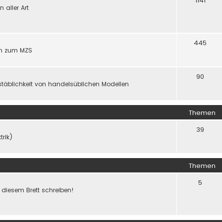
1141
aller Art
445
gen zum MZS
90
täblichkeit von handelsüblichen Modellen
Themen
39
trik)
Themen
5
f diesem Brett schreiben!