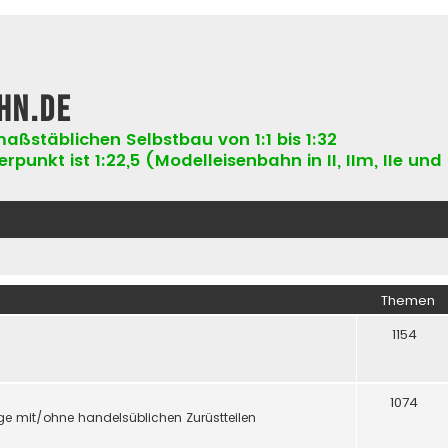
hn.de
aßstäblichen Selbstbau von 1:1 bis 1:32
punkt ist 1:22,5 (Modelleisenbahn in II, IIm, IIe und 
Themen
1154
1074
e mit/ohne handelsüblichen Zurüstteilen