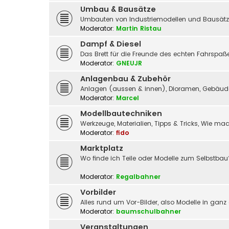
Umbau & Bausätze
Umbauten von Industriemodellen und Bausätz
Moderator:
Martin Ristau
Dampf & Diesel
Das Brett für die Freunde des echten Fahrspa
Moderator:
GNEUJR
Anlagenbau & Zubehör
Anlagen (aussen & innen), Dioramen, Gebäude,
Moderator:
Marcel
Modellbautechniken
Werkzeuge, Materialien, Tipps & Tricks, Wie m
Moderator:
fido
Marktplatz
Wo finde ich Teile oder Modelle zum Selbstbau
Moderator:
Regalbahner
Vorbilder
Alles rund um Vor-Bilder, also Modelle in ganz
Moderator:
baumschulbahner
Veranstaltungen