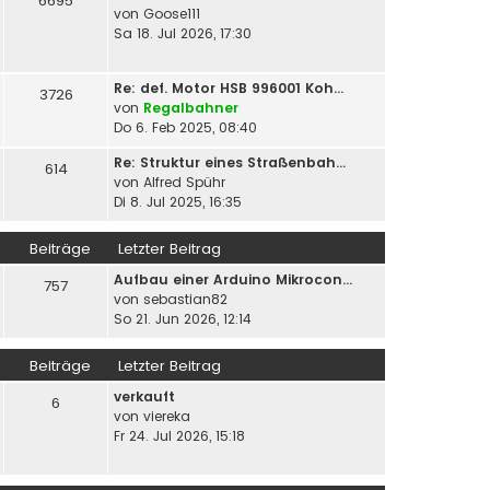
6695
von
Goose111
Sa 18. Jul 2026, 17:30
Re: def. Motor HSB 996001 Koh…
3726
von
Regalbahner
Do 6. Feb 2025, 08:40
Re: Struktur eines Straßenbah…
614
von
Alfred Spühr
Di 8. Jul 2025, 16:35
Beiträge
Letzter Beitrag
Aufbau einer Arduino Mikrocon…
757
von
sebastian82
So 21. Jun 2026, 12:14
Beiträge
Letzter Beitrag
verkauft
6
von
viereka
Fr 24. Jul 2026, 15:18