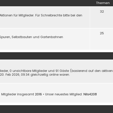
Themen
32
onen für Mitglieder. Für Schreibrechte bitte bei den
25
Spuren, Selbstbauten und Gartenbahnen
glieder, 0 unsichtbare Mitglieder und 91 Gäste (basierend auf den aktive
0. Feb 2026, 09:34 gleichzeitig online waren.
 Mitglieder insgesamt
2016
• Unser neuestes Mitglied:
Nils4208