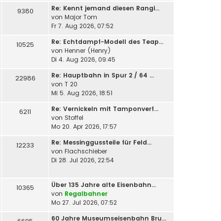
Re: Kennt jemand diesen Rangi…
9380
von
Major Tom
Fr 7. Aug 2026, 07:52
Re: Echtdampf-Modell des Teap…
10525
von
Henner (Henry)
Di 4. Aug 2026, 09:45
Re: Hauptbahn in Spur 2 / 64 …
22986
von
T 20
Mi 5. Aug 2026, 18:51
Re: Vernickeln mit Tamponverf…
6211
von
Stoffel
Mo 20. Apr 2026, 17:57
Re: Messinggussteile für Feld…
12233
von
Flachschieber
Di 28. Jul 2026, 22:54
Über 135 Jahre alte Eisenbahn…
10365
von
Regalbahner
Mo 27. Jul 2026, 07:52
60 Jahre Museumseisenbahn Bru…