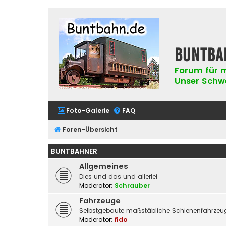
buntba
Forum für m
Unser Schwer
Foto-Galerie
FAQ
Foren-Übersicht
BUNTBAHNER
Allgemeines
Dies und das und allerlei
Moderator:
Schrauber
Fahrzeuge
Selbstgebaute maßstäbliche Schienenfahrzeug
Moderator:
fido