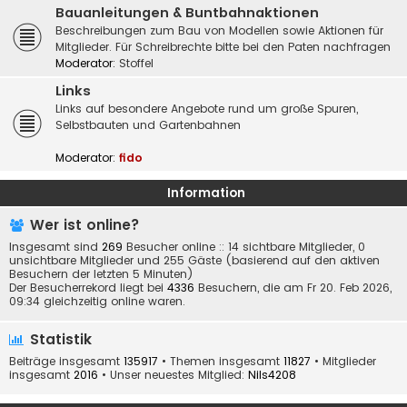
Bauanleitungen & Buntbahnaktionen
Beschreibungen zum Bau von Modellen sowie Aktionen für
Mitglieder. Für Schreibrechte bitte bei den Paten nachfragen
Moderator:
Stoffel
Links
Links auf besondere Angebote rund um große Spuren,
Selbstbauten und Gartenbahnen
Moderator:
fido
Information
Wer ist online?
Insgesamt sind
269
Besucher online :: 14 sichtbare Mitglieder, 0
unsichtbare Mitglieder und 255 Gäste (basierend auf den aktiven
Besuchern der letzten 5 Minuten)
Der Besucherrekord liegt bei
4336
Besuchern, die am Fr 20. Feb 2026,
09:34 gleichzeitig online waren.
Statistik
Beiträge insgesamt
135917
• Themen insgesamt
11827
• Mitglieder
insgesamt
2016
• Unser neuestes Mitglied:
Nils4208