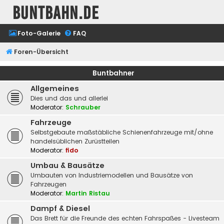
buntbahn.de
Foto-Galerie
FAQ
Foren-Übersicht
Buntbahner
Allgemeines
Dies und das und allerlei
Moderator:
Schrauber
Fahrzeuge
Selbstgebaute maßstäbliche Schienenfahrzeuge mit/ohne
handelsüblichen Zurüstteilen
Moderator:
fido
Umbau & Bausätze
Umbauten von Industriemodellen und Bausätze von
Fahrzeugen
Moderator:
Martin Ristau
Dampf & Diesel
Das Brett für die Freunde des echten Fahrspaßes - Livesteam