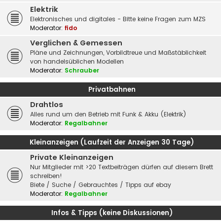
Elektrik
Elektronisches und digitales - Bitte keine Fragen zum MZS
Moderator:
fido
Verglichen & Gemessen
Pläne und Zeichnungen, Vorbildtreue und Maßstäblichkeit
von handelsüblichen Modellen
Moderator:
Schrauber
Privatbahnen
Drahtlos
Alles rund um den Betrieb mit Funk & Akku (Elektrik)
Moderator:
Regalbahner
Kleinanzeigen (Laufzeit der Anzeigen 30 Tage)
Private Kleinanzeigen
Nur Mitglieder mit >20 Textbeiträgen dürfen auf diesem Brett
schreiben!
Biete / Suche / Gebrauchtes / Tipps auf ebay
Moderator:
Regalbahner
Infos & Tipps (keine Diskussionen)