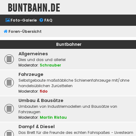
buntbahn.de
Foto-Galerie
FAQ
Foren-Übersicht
Buntbahner
Allgemeines
Dies und das und allerlei
Moderator:
Schrauber
Fahrzeuge
Selbstgebaute maßstäbliche Schienenfahrzeuge mit/ohne
handelsüblichen Zurüstteilen
Moderator:
fido
Umbau & Bausätze
Umbauten von Industriemodellen und Bausätze von
Fahrzeugen
Moderator:
Martin Ristau
Dampf & Diesel
Das Brett für die Freunde des echten Fahrspaßes - Livesteam