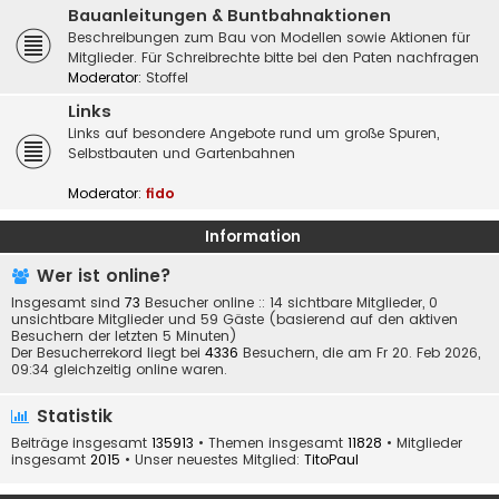
Bauanleitungen & Buntbahnaktionen
Beschreibungen zum Bau von Modellen sowie Aktionen für
Mitglieder. Für Schreibrechte bitte bei den Paten nachfragen
Moderator:
Stoffel
Links
Links auf besondere Angebote rund um große Spuren,
Selbstbauten und Gartenbahnen
Moderator:
fido
Information
Wer ist online?
Insgesamt sind
73
Besucher online :: 14 sichtbare Mitglieder, 0
unsichtbare Mitglieder und 59 Gäste (basierend auf den aktiven
Besuchern der letzten 5 Minuten)
Der Besucherrekord liegt bei
4336
Besuchern, die am Fr 20. Feb 2026,
09:34 gleichzeitig online waren.
Statistik
Beiträge insgesamt
135913
• Themen insgesamt
11828
• Mitglieder
insgesamt
2015
• Unser neuestes Mitglied:
TitoPaul