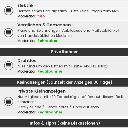
Elektrik
Elektronisches und digitales - Bitte keine Fragen zum MZS
Moderator:
fido
Verglichen & Gemessen
Pläne und Zeichnungen, Vorbildtreue und Maßstäblichkeit
von handelsüblichen Modellen
Moderator:
Schrauber
Privatbahnen
Drahtlos
Alles rund um den Betrieb mit Funk & Akku (Elektrik)
Moderator:
Regalbahner
Kleinanzeigen (Laufzeit der Anzeigen 30 Tage)
Private Kleinanzeigen
Nur Mitglieder mit >20 Textbeiträgen dürfen auf diesem Brett
schreiben!
Biete / Suche / Gebrauchtes / Tipps auf ebay
Moderator:
Regalbahner
Infos & Tipps (keine Diskussionen)