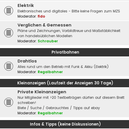
Elektrik
Elektronisches und digitales - Bitte keine Fragen zum MZS
Moderator:
fido
Verglichen & Gemessen
Pläne und Zeichnungen, Vorbildtreue und Maßstäblichkeit
von handelsüblichen Modellen
Moderator:
Schrauber
Privatbahnen
Drahtlos
Alles rund um den Betrieb mit Funk & Akku (Elektrik)
Moderator:
Regalbahner
Kleinanzeigen (Laufzeit der Anzeigen 30 Tage)
Private Kleinanzeigen
Nur Mitglieder mit >20 Textbeiträgen dürfen auf diesem Brett
schreiben!
Biete / Suche / Gebrauchtes / Tipps auf ebay
Moderator:
Regalbahner
Infos & Tipps (keine Diskussionen)