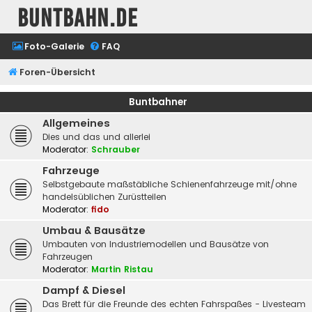
buntbahn.de
Foto-Galerie
FAQ
Foren-Übersicht
Buntbahner
Allgemeines
Dies und das und allerlei
Moderator:
Schrauber
Fahrzeuge
Selbstgebaute maßstäbliche Schienenfahrzeuge mit/ohne
handelsüblichen Zurüstteilen
Moderator:
fido
Umbau & Bausätze
Umbauten von Industriemodellen und Bausätze von
Fahrzeugen
Moderator:
Martin Ristau
Dampf & Diesel
Das Brett für die Freunde des echten Fahrspaßes - Livesteam