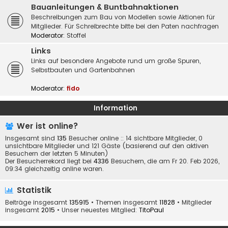
Bauanleitungen & Buntbahnaktionen
Beschreibungen zum Bau von Modellen sowie Aktionen für
Mitglieder. Für Schreibrechte bitte bei den Paten nachfragen
Moderator:
Stoffel
Links
Links auf besondere Angebote rund um große Spuren,
Selbstbauten und Gartenbahnen
Moderator:
fido
Information
Wer ist online?
Insgesamt sind
135
Besucher online :: 14 sichtbare Mitglieder, 0
unsichtbare Mitglieder und 121 Gäste (basierend auf den aktiven
Besuchern der letzten 5 Minuten)
Der Besucherrekord liegt bei
4336
Besuchern, die am Fr 20. Feb 2026,
09:34 gleichzeitig online waren.
Statistik
Beiträge insgesamt
135915
• Themen insgesamt
11828
• Mitglieder
insgesamt
2015
• Unser neuestes Mitglied:
TitoPaul