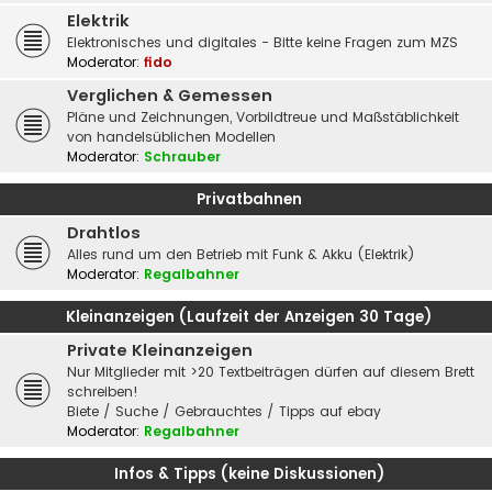
Elektrik
Elektronisches und digitales - Bitte keine Fragen zum MZS
Moderator:
fido
Verglichen & Gemessen
Pläne und Zeichnungen, Vorbildtreue und Maßstäblichkeit
von handelsüblichen Modellen
Moderator:
Schrauber
Privatbahnen
Drahtlos
Alles rund um den Betrieb mit Funk & Akku (Elektrik)
Moderator:
Regalbahner
Kleinanzeigen (Laufzeit der Anzeigen 30 Tage)
Private Kleinanzeigen
Nur Mitglieder mit >20 Textbeiträgen dürfen auf diesem Brett
schreiben!
Biete / Suche / Gebrauchtes / Tipps auf ebay
Moderator:
Regalbahner
Infos & Tipps (keine Diskussionen)