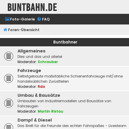
buntbahn.de
Foto-Galerie
FAQ
Foren-Übersicht
Buntbahner
Allgemeines
Dies und das und allerlei
Moderator:
Schrauber
Fahrzeuge
Selbstgebaute maßstäbliche Schienenfahrzeuge mit/ohne
handelsüblichen Zurüstteilen
Moderator:
fido
Umbau & Bausätze
Umbauten von Industriemodellen und Bausätze von
Fahrzeugen
Moderator:
Martin Ristau
Dampf & Diesel
Das Brett für die Freunde des echten Fahrspaßes - Livesteam