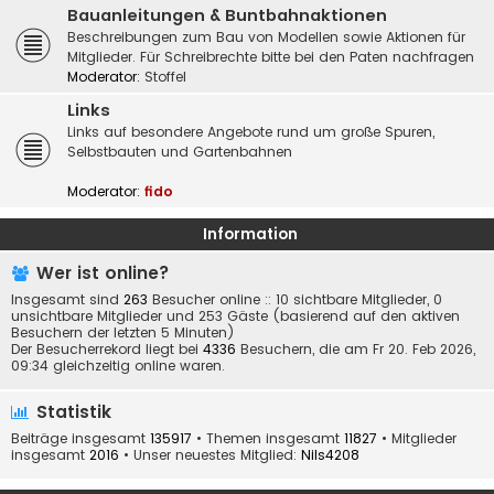
Bauanleitungen & Buntbahnaktionen
Beschreibungen zum Bau von Modellen sowie Aktionen für
Mitglieder. Für Schreibrechte bitte bei den Paten nachfragen
Moderator:
Stoffel
Links
Links auf besondere Angebote rund um große Spuren,
Selbstbauten und Gartenbahnen
Moderator:
fido
Information
Wer ist online?
Insgesamt sind
263
Besucher online :: 10 sichtbare Mitglieder, 0
unsichtbare Mitglieder und 253 Gäste (basierend auf den aktiven
Besuchern der letzten 5 Minuten)
Der Besucherrekord liegt bei
4336
Besuchern, die am Fr 20. Feb 2026,
09:34 gleichzeitig online waren.
Statistik
Beiträge insgesamt
135917
• Themen insgesamt
11827
• Mitglieder
insgesamt
2016
• Unser neuestes Mitglied:
Nils4208