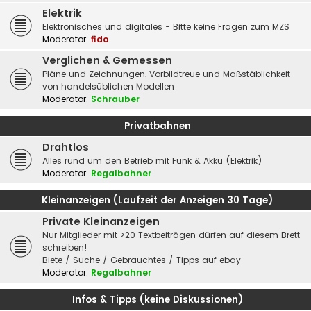
Elektrik
Elektronisches und digitales - Bitte keine Fragen zum MZS
Moderator:
fido
Verglichen & Gemessen
Pläne und Zeichnungen, Vorbildtreue und Maßstäblichkeit
von handelsüblichen Modellen
Moderator:
Schrauber
Privatbahnen
Drahtlos
Alles rund um den Betrieb mit Funk & Akku (Elektrik)
Moderator:
Regalbahner
Kleinanzeigen (Laufzeit der Anzeigen 30 Tage)
Private Kleinanzeigen
Nur Mitglieder mit >20 Textbeiträgen dürfen auf diesem Brett
schreiben!
Biete / Suche / Gebrauchtes / Tipps auf ebay
Moderator:
Regalbahner
Infos & Tipps (keine Diskussionen)