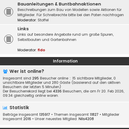
Bauanleitungen & Buntbahnaktionen
Beschreibungen zum Bau von Modellen sowie Aktionen für
Mitglieder. Für Schreibrechte bitte bei den Paten nachfragen
Moderator:
Stoffel
Links
Links auf besondere Angebote rund um große Spuren,
Selbstbauten und Gartenbahnen
Moderator:
fido
Information
Wer ist online?
Insgesamt sind
295
Besucher online :: 15 sichtbare Mitglieder, 0
unsichtbare Mitglieder und 280 Gäste (basierend auf den aktiven
Besuchern der letzten 5 Minuten)
Der Besucherrekord liegt bei
4336
Besuchern, die am Fr 20. Feb 2026,
09:34 gleichzeitig online waren.
Statistik
Beiträge insgesamt
135917
• Themen insgesamt
11827
• Mitglieder
insgesamt
2016
• Unser neuestes Mitglied:
Nils4208