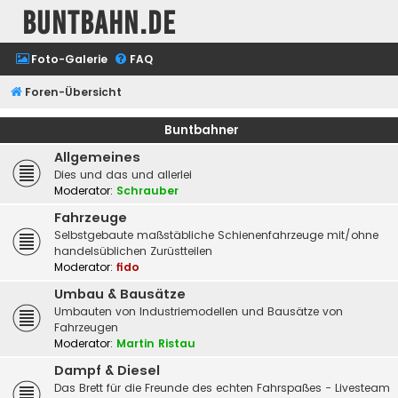
buntbahn.de
Foto-Galerie
FAQ
Foren-Übersicht
Buntbahner
Allgemeines
Dies und das und allerlei
Moderator:
Schrauber
Fahrzeuge
Selbstgebaute maßstäbliche Schienenfahrzeuge mit/ohne
handelsüblichen Zurüstteilen
Moderator:
fido
Umbau & Bausätze
Umbauten von Industriemodellen und Bausätze von
Fahrzeugen
Moderator:
Martin Ristau
Dampf & Diesel
Das Brett für die Freunde des echten Fahrspaßes - Livesteam