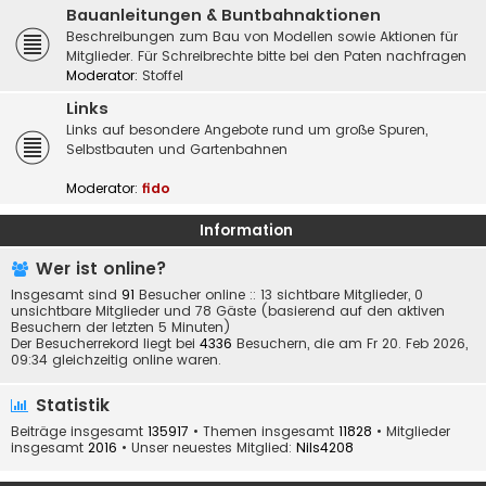
Bauanleitungen & Buntbahnaktionen
Beschreibungen zum Bau von Modellen sowie Aktionen für
Mitglieder. Für Schreibrechte bitte bei den Paten nachfragen
Moderator:
Stoffel
Links
Links auf besondere Angebote rund um große Spuren,
Selbstbauten und Gartenbahnen
Moderator:
fido
Information
Wer ist online?
Insgesamt sind
91
Besucher online :: 13 sichtbare Mitglieder, 0
unsichtbare Mitglieder und 78 Gäste (basierend auf den aktiven
Besuchern der letzten 5 Minuten)
Der Besucherrekord liegt bei
4336
Besuchern, die am Fr 20. Feb 2026,
09:34 gleichzeitig online waren.
Statistik
Beiträge insgesamt
135917
• Themen insgesamt
11828
• Mitglieder
insgesamt
2016
• Unser neuestes Mitglied:
Nils4208