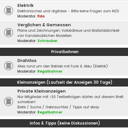
Elektrik
Elektronisches und digitales - Bitte keine Fragen zum MZS
Moderator:
fido
Verglichen & Gemessen
Pläne und Zeichnungen, Vorbildtreue und Maßstäblichkeit
von handelsüblichen Modellen
Moderator:
Schrauber
Privatbahnen
Drahtlos
Alles rund um den Betrieb mit Funk & Akku (Elektrik)
Moderator:
Regalbahner
Kleinanzeigen (Laufzeit der Anzeigen 30 Tage)
Private Kleinanzeigen
Nur Mitglieder mit >20 Textbeiträgen dürfen auf diesem Brett
schreiben!
Biete / Suche / Gebrauchtes / Tipps auf ebay
Moderator:
Regalbahner
Infos & Tipps (keine Diskussionen)