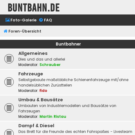
buntbahn.de
Foto-Galerie
FAQ
Foren-Übersicht
Buntbahner
Allgemeines
Dies und das und allerlei
Moderator:
Schrauber
Fahrzeuge
Selbstgebaute maßstäbliche Schienenfahrzeuge mit/ohne
handelsüblichen Zurüstteilen
Moderator:
fido
Umbau & Bausätze
Umbauten von Industriemodellen und Bausätze von
Fahrzeugen
Moderator:
Martin Ristau
Dampf & Diesel
Das Brett für die Freunde des echten Fahrspaßes - Livesteam