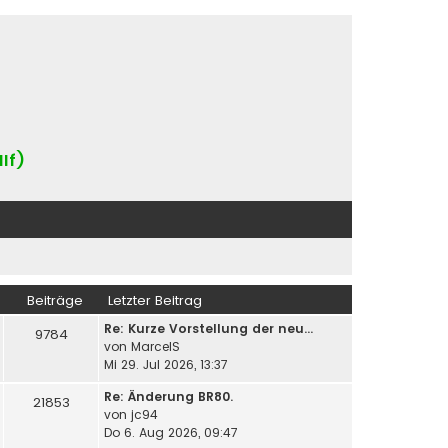
IIf)
Beiträge
Letzter Beitrag
Re: Kurze Vorstellung der neu…
9784
von
MarcelS
Mi 29. Jul 2026, 13:37
Re: Änderung BR80.
21853
von
jc94
Do 6. Aug 2026, 09:47