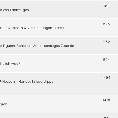
780
e von Fahrzeugen
528
ßes - Livesteam & Verbrennungsmotoren
1182
 Figuren, Schienen, Autos, sonstiges Zubehör
594
ache ich was?
1494
? Neues im Handel, Einkaufstipps
1479
 groß