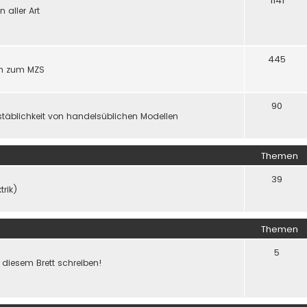
1141
aller Art
445
gen zum MZS
90
täblichkeit von handelsüblichen Modellen
Themen
39
trik)
Themen
5
f diesem Brett schreiben!