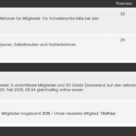
Themen
32
onen für Mitglieder. Für Schreibrechte bitte bei den
25
Spuren, Selbstbauten und Gartenbahnen
lieder, 0 unsichtbare Mitglieder und 101 Gäste (basierend auf den aktive
0. Feb 2026, 09:34 gleichzeitig online waren.
 Mitglieder insgesamt
2015
• Unser neuestes Mitglied:
TitoPaul