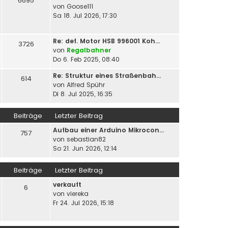
6695
von
Goose111
Sa 18. Jul 2026, 17:30
Re: def. Motor HSB 996001 Koh…
3726
von
Regalbahner
Do 6. Feb 2025, 08:40
Re: Struktur eines Straßenbah…
614
von
Alfred Spühr
Di 8. Jul 2025, 16:35
Beiträge
Letzter Beitrag
Aufbau einer Arduino Mikrocon…
757
von
sebastian82
So 21. Jun 2026, 12:14
Beiträge
Letzter Beitrag
verkauft
6
von
viereka
Fr 24. Jul 2026, 15:18