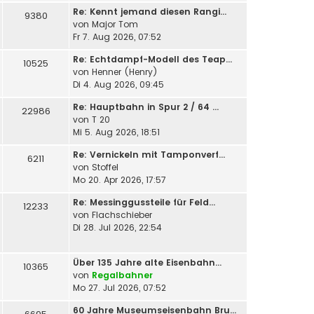
Re: Kennt jemand diesen Rangi…
9380
von
Major Tom
Fr 7. Aug 2026, 07:52
Re: Echtdampf-Modell des Teap…
10525
von
Henner (Henry)
Di 4. Aug 2026, 09:45
Re: Hauptbahn in Spur 2 / 64 …
22986
von
T 20
Mi 5. Aug 2026, 18:51
Re: Vernickeln mit Tamponverf…
6211
von
Stoffel
Mo 20. Apr 2026, 17:57
Re: Messinggussteile für Feld…
12233
von
Flachschieber
Di 28. Jul 2026, 22:54
Über 135 Jahre alte Eisenbahn…
10365
von
Regalbahner
Mo 27. Jul 2026, 07:52
60 Jahre Museumseisenbahn Bru…