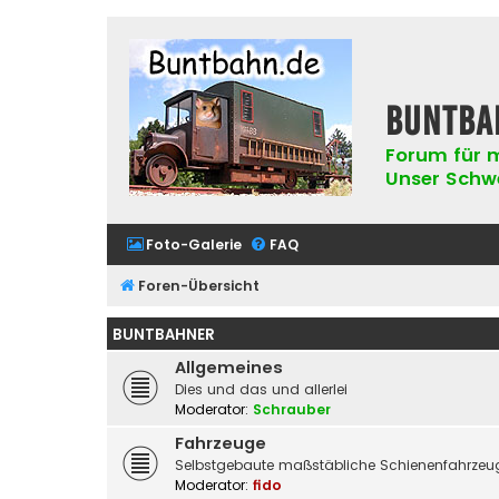
buntba
Forum für m
Unser Schwer
Foto-Galerie
FAQ
Foren-Übersicht
BUNTBAHNER
Allgemeines
Dies und das und allerlei
Moderator:
Schrauber
Fahrzeuge
Selbstgebaute maßstäbliche Schienenfahrzeug
Moderator:
fido