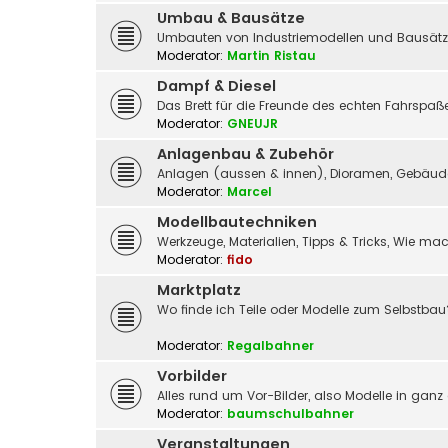
Umbau & Bausätze
Umbauten von Industriemodellen und Bausätz
Moderator:
Martin Ristau
Dampf & Diesel
Das Brett für die Freunde des echten Fahrspa
Moderator:
GNEUJR
Anlagenbau & Zubehör
Anlagen (aussen & innen), Dioramen, Gebäude,
Moderator:
Marcel
Modellbautechniken
Werkzeuge, Materialien, Tipps & Tricks, Wie m
Moderator:
fido
Marktplatz
Wo finde ich Teile oder Modelle zum Selbstbau
Moderator:
Regalbahner
Vorbilder
Alles rund um Vor-Bilder, also Modelle in ganz
Moderator:
baumschulbahner
Veranstaltungen