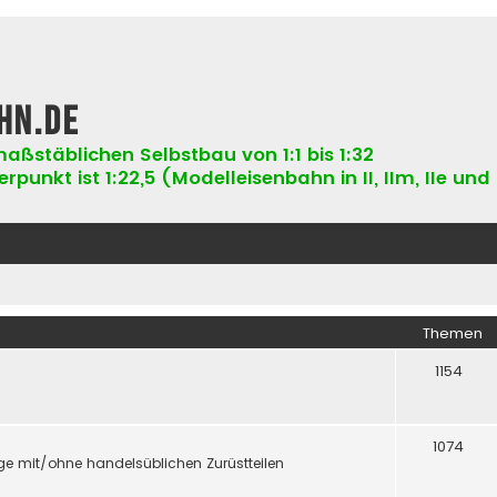
hn.de
aßstäblichen Selbstbau von 1:1 bis 1:32
punkt ist 1:22,5 (Modelleisenbahn in II, IIm, IIe und 
Themen
1154
1074
e mit/ohne handelsüblichen Zurüstteilen