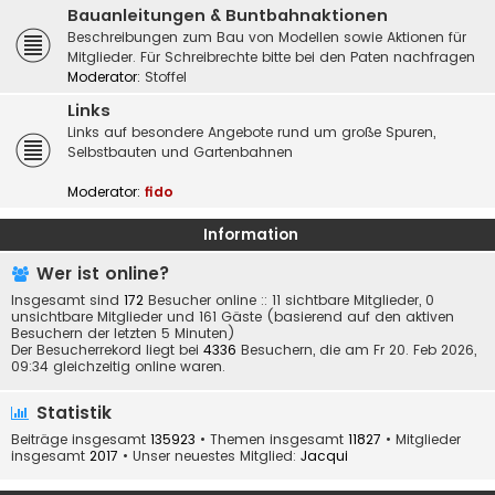
Bauanleitungen & Buntbahnaktionen
Beschreibungen zum Bau von Modellen sowie Aktionen für
Mitglieder. Für Schreibrechte bitte bei den Paten nachfragen
Moderator:
Stoffel
Links
Links auf besondere Angebote rund um große Spuren,
Selbstbauten und Gartenbahnen
Moderator:
fido
Information
Wer ist online?
Insgesamt sind
172
Besucher online :: 11 sichtbare Mitglieder, 0
unsichtbare Mitglieder und 161 Gäste (basierend auf den aktiven
Besuchern der letzten 5 Minuten)
Der Besucherrekord liegt bei
4336
Besuchern, die am Fr 20. Feb 2026,
09:34 gleichzeitig online waren.
Statistik
Beiträge insgesamt
135923
• Themen insgesamt
11827
• Mitglieder
insgesamt
2017
• Unser neuestes Mitglied:
Jacqui