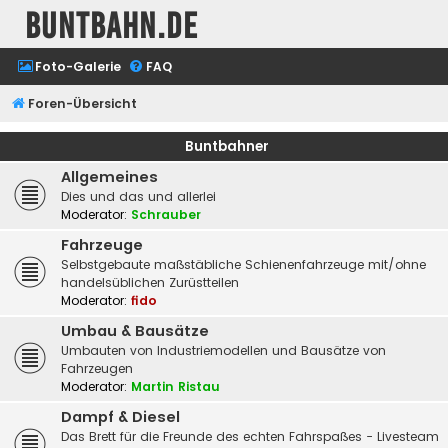
buntbahn.de
Foto-Galerie
FAQ
Foren-Übersicht
Buntbahner
Allgemeines
Dies und das und allerlei
Moderator:
Schrauber
Fahrzeuge
Selbstgebaute maßstäbliche Schienenfahrzeuge mit/ohne
handelsüblichen Zurüstteilen
Moderator:
fido
Umbau & Bausätze
Umbauten von Industriemodellen und Bausätze von
Fahrzeugen
Moderator:
Martin Ristau
Dampf & Diesel
Das Brett für die Freunde des echten Fahrspaßes - Livesteam