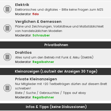
Elektrik
Elektronisches und digitales - Bitte keine Fragen zum MZS
Moderator:
fido
Verglichen & Gemessen
Pläne und Zeichnungen, Vorbildtreue und Maßstäblichkeit
von handelsüblichen Modellen
Moderator:
Schrauber
Privatbahnen
Drahtlos
Alles rund um den Betrieb mit Funk & Akku (Elektrik)
Moderator:
Regalbahner
Kleinanzeigen (Laufzeit der Anzeigen 30 Tage)
Private Kleinanzeigen
Nur Mitglieder mit >20 Textbeiträgen dürfen auf diesem Brett
schreiben!
Biete / Suche / Gebrauchtes / Tipps auf ebay
Moderator:
Regalbahner
Infos & Tipps (keine Diskussionen)