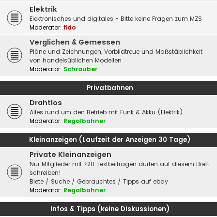
Elektrik
Elektronisches und digitales - Bitte keine Fragen zum MZS
Moderator:
fido
Verglichen & Gemessen
Pläne und Zeichnungen, Vorbildtreue und Maßstäblichkeit
von handelsüblichen Modellen
Moderator:
Schrauber
Privatbahnen
Drahtlos
Alles rund um den Betrieb mit Funk & Akku (Elektrik)
Moderator:
Regalbahner
Kleinanzeigen (Laufzeit der Anzeigen 30 Tage)
Private Kleinanzeigen
Nur Mitglieder mit >20 Textbeiträgen dürfen auf diesem Brett
schreiben!
Biete / Suche / Gebrauchtes / Tipps auf ebay
Moderator:
Regalbahner
Infos & Tipps (keine Diskussionen)