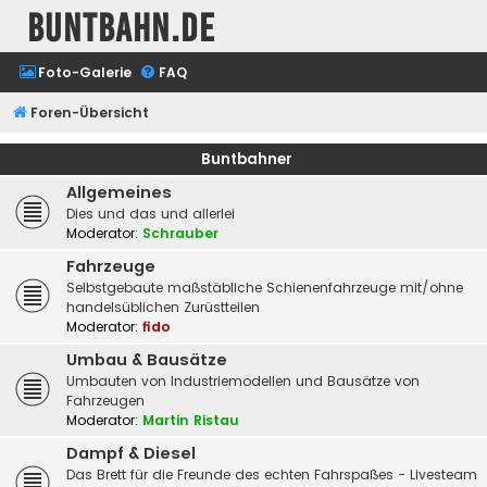
buntbahn.de
Foto-Galerie
FAQ
Foren-Übersicht
Buntbahner
Allgemeines
Dies und das und allerlei
Moderator:
Schrauber
Fahrzeuge
Selbstgebaute maßstäbliche Schienenfahrzeuge mit/ohne
handelsüblichen Zurüstteilen
Moderator:
fido
Umbau & Bausätze
Umbauten von Industriemodellen und Bausätze von
Fahrzeugen
Moderator:
Martin Ristau
Dampf & Diesel
Das Brett für die Freunde des echten Fahrspaßes - Livesteam