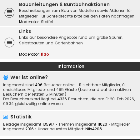
Bauanleitungen & Buntbahnaktionen
Beschreibungen zum Bau von Modellen sowie Aktionen für
Mitglieder. Für Schreibrechte bitte bei den Paten nachfragen
Moderator:
Stoffel
Links
Links auf besondere Angebote rund um große Spuren,
Selbstbauten und Gartenbahnen
Moderator:
fido
Information
Wer ist online?
Insgesamt sind
496
Besucher online :: 11 sichtbare Mitglieder, 0
unsichtbare Mitglieder und 485 Gäste (basierend auf den aktiven
Besuchern der letzten 5 Minuten)
Der Besucherrekord liegt bei
4336
Besuchern, die am Fr 20. Feb 2026,
09:34 gleichzeitig online waren.
Statistik
Beiträge insgesamt
135917
• Themen insgesamt
11828
• Mitglieder
insgesamt
2016
• Unser neuestes Mitglied:
Nils4208