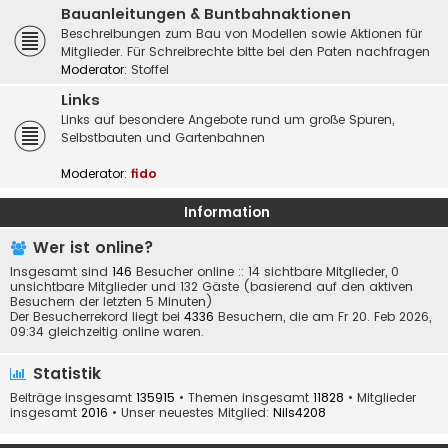
Bauanleitungen & Buntbahnaktionen
Beschreibungen zum Bau von Modellen sowie Aktionen für
Mitglieder. Für Schreibrechte bitte bei den Paten nachfragen
Moderator:
Stoffel
Links
Links auf besondere Angebote rund um große Spuren,
Selbstbauten und Gartenbahnen
Moderator:
fido
Information
Wer ist online?
Insgesamt sind
146
Besucher online :: 14 sichtbare Mitglieder, 0
unsichtbare Mitglieder und 132 Gäste (basierend auf den aktiven
Besuchern der letzten 5 Minuten)
Der Besucherrekord liegt bei
4336
Besuchern, die am Fr 20. Feb 2026,
09:34 gleichzeitig online waren.
Statistik
Beiträge insgesamt
135915
• Themen insgesamt
11828
• Mitglieder
insgesamt
2016
• Unser neuestes Mitglied:
Nils4208