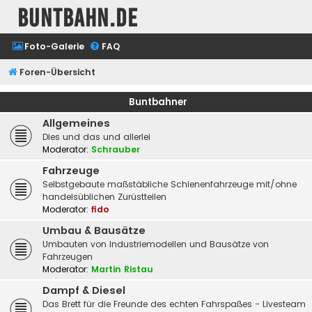
buntbahn.de
Foto-Galerie
FAQ
Foren-Übersicht
Buntbahner
Allgemeines
Dies und das und allerlei
Moderator:
Schrauber
Fahrzeuge
Selbstgebaute maßstäbliche Schienenfahrzeuge mit/ohne
handelsüblichen Zurüstteilen
Moderator:
fido
Umbau & Bausätze
Umbauten von Industriemodellen und Bausätze von
Fahrzeugen
Moderator:
Martin Ristau
Dampf & Diesel
Das Brett für die Freunde des echten Fahrspaßes - Livesteam