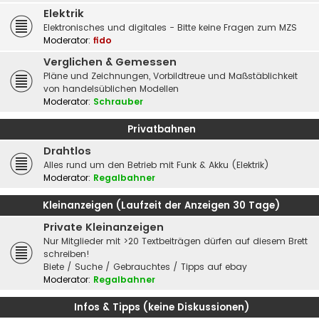
Elektrik
Elektronisches und digitales - Bitte keine Fragen zum MZS
Moderator:
fido
Verglichen & Gemessen
Pläne und Zeichnungen, Vorbildtreue und Maßstäblichkeit
von handelsüblichen Modellen
Moderator:
Schrauber
Privatbahnen
Drahtlos
Alles rund um den Betrieb mit Funk & Akku (Elektrik)
Moderator:
Regalbahner
Kleinanzeigen (Laufzeit der Anzeigen 30 Tage)
Private Kleinanzeigen
Nur Mitglieder mit >20 Textbeiträgen dürfen auf diesem Brett
schreiben!
Biete / Suche / Gebrauchtes / Tipps auf ebay
Moderator:
Regalbahner
Infos & Tipps (keine Diskussionen)