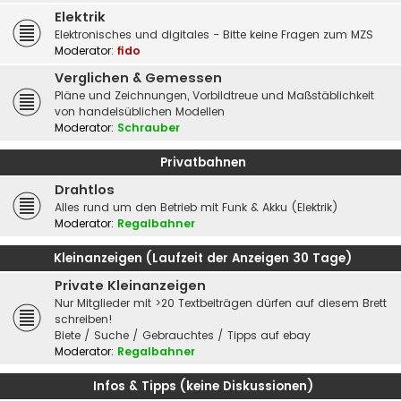
Elektrik
Elektronisches und digitales - Bitte keine Fragen zum MZS
Moderator:
fido
Verglichen & Gemessen
Pläne und Zeichnungen, Vorbildtreue und Maßstäblichkeit
von handelsüblichen Modellen
Moderator:
Schrauber
Privatbahnen
Drahtlos
Alles rund um den Betrieb mit Funk & Akku (Elektrik)
Moderator:
Regalbahner
Kleinanzeigen (Laufzeit der Anzeigen 30 Tage)
Private Kleinanzeigen
Nur Mitglieder mit >20 Textbeiträgen dürfen auf diesem Brett
schreiben!
Biete / Suche / Gebrauchtes / Tipps auf ebay
Moderator:
Regalbahner
Infos & Tipps (keine Diskussionen)