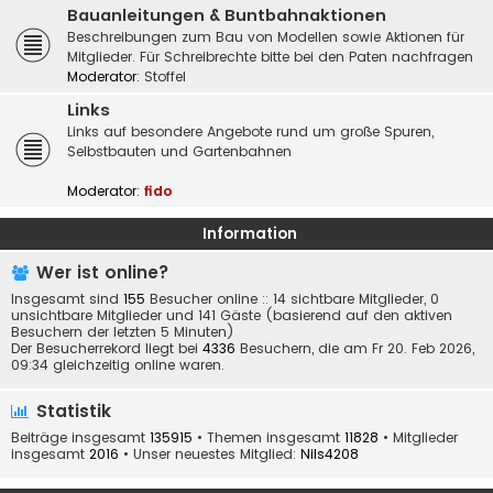
Bauanleitungen & Buntbahnaktionen
Beschreibungen zum Bau von Modellen sowie Aktionen für
Mitglieder. Für Schreibrechte bitte bei den Paten nachfragen
Moderator:
Stoffel
Links
Links auf besondere Angebote rund um große Spuren,
Selbstbauten und Gartenbahnen
Moderator:
fido
Information
Wer ist online?
Insgesamt sind
155
Besucher online :: 14 sichtbare Mitglieder, 0
unsichtbare Mitglieder und 141 Gäste (basierend auf den aktiven
Besuchern der letzten 5 Minuten)
Der Besucherrekord liegt bei
4336
Besuchern, die am Fr 20. Feb 2026,
09:34 gleichzeitig online waren.
Statistik
Beiträge insgesamt
135915
• Themen insgesamt
11828
• Mitglieder
insgesamt
2016
• Unser neuestes Mitglied:
Nils4208