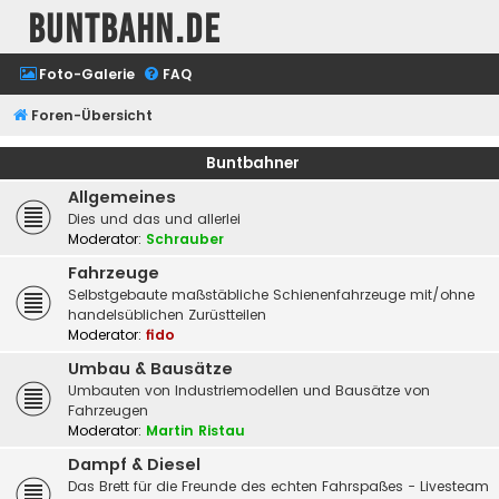
buntbahn.de
Foto-Galerie
FAQ
Foren-Übersicht
Buntbahner
Allgemeines
Dies und das und allerlei
Moderator:
Schrauber
Fahrzeuge
Selbstgebaute maßstäbliche Schienenfahrzeuge mit/ohne
handelsüblichen Zurüstteilen
Moderator:
fido
Umbau & Bausätze
Umbauten von Industriemodellen und Bausätze von
Fahrzeugen
Moderator:
Martin Ristau
Dampf & Diesel
Das Brett für die Freunde des echten Fahrspaßes - Livesteam