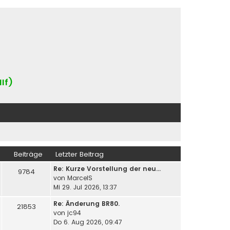
IIf)
Beiträge
Letzter Beitrag
Re: Kurze Vorstellung der neu…
9784
von
MarcelS
Mi 29. Jul 2026, 13:37
Re: Änderung BR80.
21853
von
jc94
Do 6. Aug 2026, 09:47