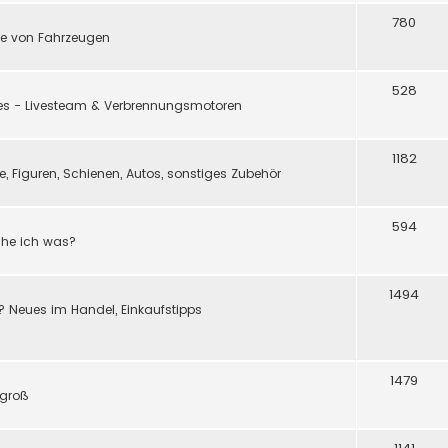
780
e von Fahrzeugen
528
ßes - Livesteam & Verbrennungsmotoren
1182
 Figuren, Schienen, Autos, sonstiges Zubehör
594
ache ich was?
1494
? Neues im Handel, Einkaufstipps
1479
 groß