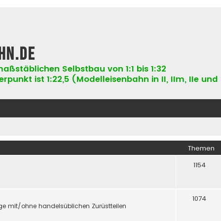
hn.de
aßstäblichen Selbstbau von 1:1 bis 1:32
punkt ist 1:22,5 (Modelleisenbahn in II, IIm, IIe und 
Themen
1154
1074
e mit/ohne handelsüblichen Zurüstteilen