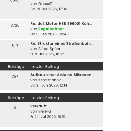
6695
von
Goose111
Sa 18. Jul 2026, 17:30
Re: def. Motor HSB 996001 Koh…
3726
von
Regalbahner
Do 6. Feb 2025, 08:40
Re: Struktur eines Straßenbah…
614
von
Alfred Spühr
Di 8. Jul 2025, 16:35
Beiträge
Letzter Beitrag
Aufbau einer Arduino Mikrocon…
757
von
sebastian82
So 21. Jun 2026, 12:14
Beiträge
Letzter Beitrag
verkauft
6
von
viereka
Fr 24. Jul 2026, 15:18