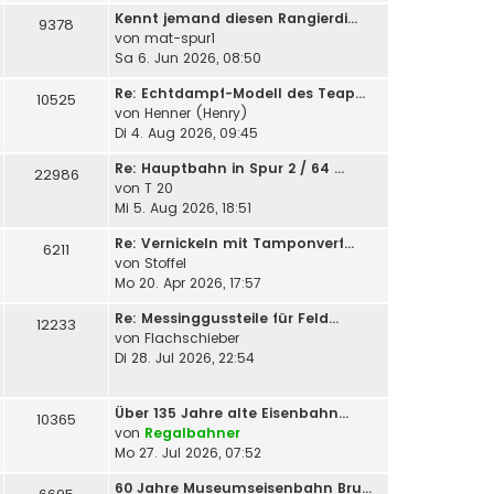
Kennt jemand diesen Rangierdi…
9378
von
mat-spur1
Sa 6. Jun 2026, 08:50
Re: Echtdampf-Modell des Teap…
10525
von
Henner (Henry)
Di 4. Aug 2026, 09:45
Re: Hauptbahn in Spur 2 / 64 …
22986
von
T 20
Mi 5. Aug 2026, 18:51
Re: Vernickeln mit Tamponverf…
6211
von
Stoffel
Mo 20. Apr 2026, 17:57
Re: Messinggussteile für Feld…
12233
von
Flachschieber
Di 28. Jul 2026, 22:54
Über 135 Jahre alte Eisenbahn…
10365
von
Regalbahner
Mo 27. Jul 2026, 07:52
60 Jahre Museumseisenbahn Bru…