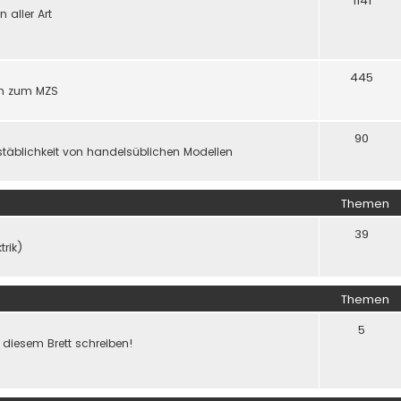
1141
aller Art
445
gen zum MZS
90
täblichkeit von handelsüblichen Modellen
Themen
39
trik)
Themen
5
f diesem Brett schreiben!