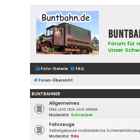
buntba
Forum für m
Unser Schwer
Foto-Galerie
FAQ
Foren-Übersicht
BUNTBAHNER
Allgemeines
Dies und das und allerlei
Moderator:
Schrauber
Fahrzeuge
Selbstgebaute maßstäbliche Schienenfahrzeug
Moderator:
fido