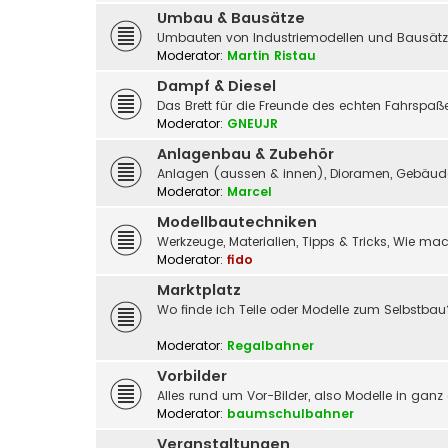
Umbau & Bausätze
Umbauten von Industriemodellen und Bausätz
Moderator:
Martin Ristau
Dampf & Diesel
Das Brett für die Freunde des echten Fahrspa
Moderator:
GNEUJR
Anlagenbau & Zubehör
Anlagen (aussen & innen), Dioramen, Gebäude,
Moderator:
Marcel
Modellbautechniken
Werkzeuge, Materialien, Tipps & Tricks, Wie m
Moderator:
fido
Marktplatz
Wo finde ich Teile oder Modelle zum Selbstbau
Moderator:
Regalbahner
Vorbilder
Alles rund um Vor-Bilder, also Modelle in ganz
Moderator:
baumschulbahner
Veranstaltungen