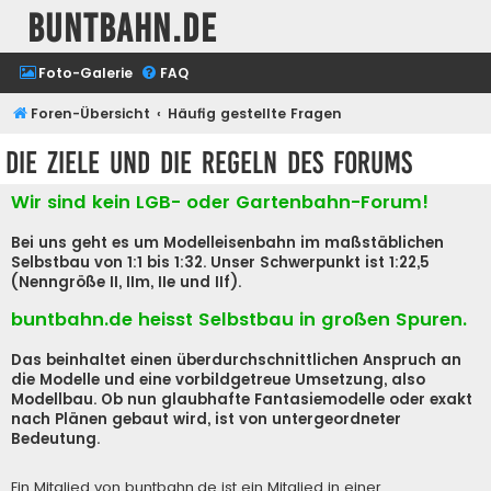
buntbahn.de
Foto-Galerie
FAQ
Foren-Übersicht
Häufig gestellte Fragen
Die Ziele und die Regeln des Forums
Wir sind kein LGB- oder Gartenbahn-Forum!
Bei uns geht es um Modelleisenbahn im maßstäblichen
Selbstbau von 1:1 bis 1:32. Unser Schwerpunkt ist 1:22,5
(Nenngröße II, IIm, IIe und IIf).
buntbahn.de heisst Selbstbau in großen Spuren.
Das beinhaltet einen überdurchschnittlichen Anspruch an
die Modelle und eine vorbildgetreue Umsetzung, also
Modellbau. Ob nun glaubhafte Fantasiemodelle oder exakt
nach Plänen gebaut wird, ist von untergeordneter
Bedeutung.
Ein Mitglied von buntbahn.de ist ein Mitglied in einer