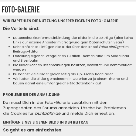
Foto-Galerie
WIR EMPFEHLEN DIE NUTZUNG UNSERER EIGENEN
FOTO-GALERIE
Die Vorteile sind:
Datenschutzkonforme Einbindung der Bilder in die Beiträge (also keine
Links auf externe Anbieter mit fragwürdigem Datenschutzniveau)
Sehr einfaches Einfügen der Bilder über den Knopf
Fotos einfügen
im
Beitrags-Editor
Erstellung eigener Fotogalerien zu allen Themen rund um Modellbau
und Eisenbahn
Die Bilder können Beschreibungen besitzen, bewertet und kommentiert
werden
Du kannst viele Bilder gleichzeitig als zip-Archiv hochladen
Wir laden die Bilder gemeinsam in Galerien zu je einem Thema und
bauen damit eine umfangreiche Bilddatenbank auf
PROBLEME BEI DER ANMELDUNG
Du musst Dich in der Foto-Galerie zusätzlich mit den
Zugangsdaten des Forums anmelden. Lösche bei Problemen
die Cookies für
buntbahn.de
und melde Dich erneut an.
EINFÜGEN EINES EIGENEN BILDS IN DEN BEITRAG
So geht es am einfachsten: