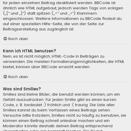
für jeden einzelnen Beitrag deaktiviert werden. BBCode ist
ähnlich wie HTML aufgebaut, jedoch werden Tags von eckigen
(„[“ und „]“) statt spitzen („<“ und „>“) Klammern
eingeschlossen. Weitere Informationen zu BBCode findest du
auf einer speziellen Hilfe-Seite, die von der Seite zur
Beitragserstellung aus zugänglich ist.
Nach oben
Kann ich HTML benutzen?
Nein, es ist nicht möglich, HTML-Code in Beiträgen zu
verwenden. Die meisten Formatierungsmöglichkeiten, die HTML
bietet, können über BBCode erreicht werden.
Nach oben
Was sind Smilies?
Smilies sind kleine Bilder, die benutzt werden können, um ein
Gefühl auszudrücken. Für jeden Smilie gibt es einen kurzen
Code, z. B. bedeutet :) fröhlich und :( traurig. Die Liste aller
Smilies kannst du beim Verfassen eines Beitrags sehen.
Versuche bitte trotzdem, Smilies nicht zu häufig zu benutzen, sie
können einen Beitrag schnell unlesbar machen und ein
Moderator könnte deshalb deinen Beitrag entsprechend