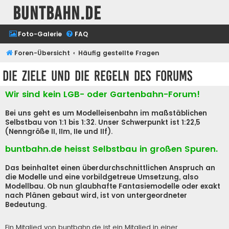
buntbahn.de
Foto-Galerie
FAQ
Foren-Übersicht
Häufig gestellte Fragen
Die Ziele und die Regeln des Forums
Wir sind kein LGB- oder Gartenbahn-Forum!
Bei uns geht es um Modelleisenbahn im maßstäblichen
Selbstbau von 1:1 bis 1:32. Unser Schwerpunkt ist 1:22,5
(Nenngröße II, IIm, IIe und IIf).
buntbahn.de heisst Selbstbau in großen Spuren.
Das beinhaltet einen überdurchschnittlichen Anspruch an
die Modelle und eine vorbildgetreue Umsetzung, also
Modellbau. Ob nun glaubhafte Fantasiemodelle oder exakt
nach Plänen gebaut wird, ist von untergeordneter
Bedeutung.
Ein Mitglied von buntbahn.de ist ein Mitglied in einer