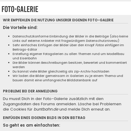
Foto-Galerie
WIR EMPFEHLEN DIE NUTZUNG UNSERER EIGENEN
FOTO-GALERIE
Die Vorteile sind:
Datenschutzkonforme Einbindung der Bilder in die Beiträge (also keine
Links auf externe Anbieter mit fragwürdigem Datenschutzniveau)
Sehr einfaches Einfügen der Bilder über den Knopf
Fotos einfügen
im
Beitrags-Editor
Erstellung eigener Fotogalerien zu allen Themen rund um Modellbau
und Eisenbahn
Die Bilder können Beschreibungen besitzen, bewertet und kommentiert
werden
Du kannst viele Bilder gleichzeitig als zip-Archiv hochladen
Wir laden die Bilder gemeinsam in Galerien zu je einem Thema und
bauen damit eine umfangreiche Bilddatenbank auf
PROBLEME BEI DER ANMELDUNG
Du musst Dich in der Foto-Galerie zusätzlich mit den
Zugangsdaten des Forums anmelden. Lösche bei Problemen
die Cookies für
buntbahn.de
und melde Dich erneut an.
EINFÜGEN EINES EIGENEN BILDS IN DEN BEITRAG
So geht es am einfachsten: