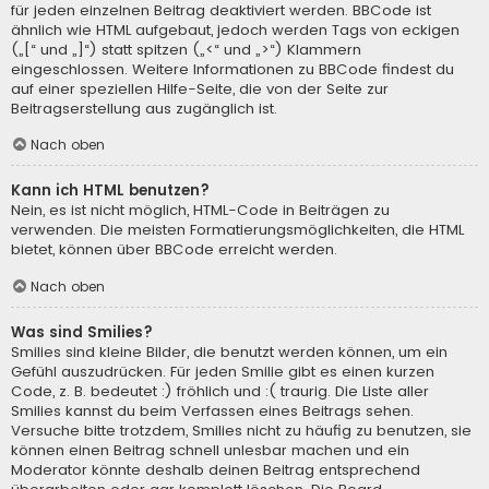
für jeden einzelnen Beitrag deaktiviert werden. BBCode ist
ähnlich wie HTML aufgebaut, jedoch werden Tags von eckigen
(„[“ und „]“) statt spitzen („<“ und „>“) Klammern
eingeschlossen. Weitere Informationen zu BBCode findest du
auf einer speziellen Hilfe-Seite, die von der Seite zur
Beitragserstellung aus zugänglich ist.
Nach oben
Kann ich HTML benutzen?
Nein, es ist nicht möglich, HTML-Code in Beiträgen zu
verwenden. Die meisten Formatierungsmöglichkeiten, die HTML
bietet, können über BBCode erreicht werden.
Nach oben
Was sind Smilies?
Smilies sind kleine Bilder, die benutzt werden können, um ein
Gefühl auszudrücken. Für jeden Smilie gibt es einen kurzen
Code, z. B. bedeutet :) fröhlich und :( traurig. Die Liste aller
Smilies kannst du beim Verfassen eines Beitrags sehen.
Versuche bitte trotzdem, Smilies nicht zu häufig zu benutzen, sie
können einen Beitrag schnell unlesbar machen und ein
Moderator könnte deshalb deinen Beitrag entsprechend