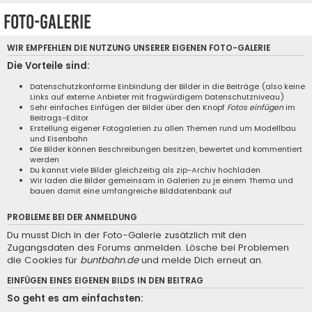
Foto-Galerie
WIR EMPFEHLEN DIE NUTZUNG UNSERER EIGENEN
FOTO-GALERIE
Die Vorteile sind:
Datenschutzkonforme Einbindung der Bilder in die Beiträge (also keine
Links auf externe Anbieter mit fragwürdigem Datenschutzniveau)
Sehr einfaches Einfügen der Bilder über den Knopf
Fotos einfügen
im
Beitrags-Editor
Erstellung eigener Fotogalerien zu allen Themen rund um Modellbau
und Eisenbahn
Die Bilder können Beschreibungen besitzen, bewertet und kommentiert
werden
Du kannst viele Bilder gleichzeitig als zip-Archiv hochladen
Wir laden die Bilder gemeinsam in Galerien zu je einem Thema und
bauen damit eine umfangreiche Bilddatenbank auf
PROBLEME BEI DER ANMELDUNG
Du musst Dich in der Foto-Galerie zusätzlich mit den
Zugangsdaten des Forums anmelden. Lösche bei Problemen
die Cookies für
buntbahn.de
und melde Dich erneut an.
EINFÜGEN EINES EIGENEN BILDS IN DEN BEITRAG
So geht es am einfachsten: