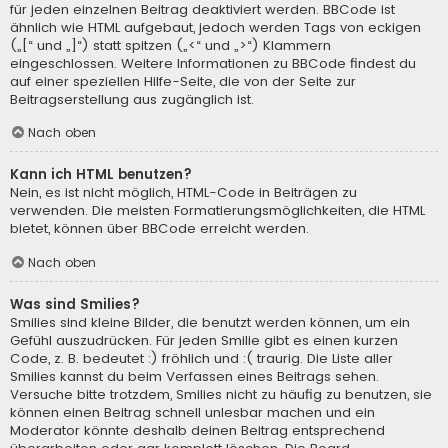
für jeden einzelnen Beitrag deaktiviert werden. BBCode ist
ähnlich wie HTML aufgebaut, jedoch werden Tags von eckigen
(„[“ und „]“) statt spitzen („<“ und „>“) Klammern
eingeschlossen. Weitere Informationen zu BBCode findest du
auf einer speziellen Hilfe-Seite, die von der Seite zur
Beitragserstellung aus zugänglich ist.
Nach oben
Kann ich HTML benutzen?
Nein, es ist nicht möglich, HTML-Code in Beiträgen zu
verwenden. Die meisten Formatierungsmöglichkeiten, die HTML
bietet, können über BBCode erreicht werden.
Nach oben
Was sind Smilies?
Smilies sind kleine Bilder, die benutzt werden können, um ein
Gefühl auszudrücken. Für jeden Smilie gibt es einen kurzen
Code, z. B. bedeutet :) fröhlich und :( traurig. Die Liste aller
Smilies kannst du beim Verfassen eines Beitrags sehen.
Versuche bitte trotzdem, Smilies nicht zu häufig zu benutzen, sie
können einen Beitrag schnell unlesbar machen und ein
Moderator könnte deshalb deinen Beitrag entsprechend