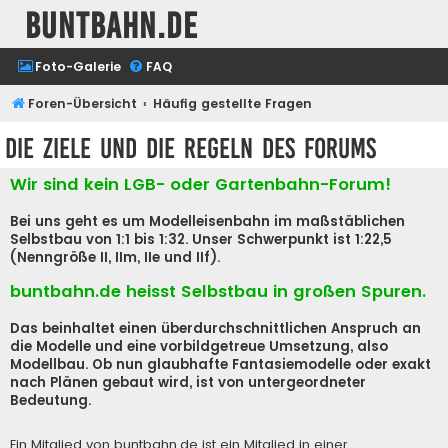
buntbahn.de
Foto-Galerie
FAQ
Foren-Übersicht
Häufig gestellte Fragen
Die Ziele und die Regeln des Forums
Wir sind kein LGB- oder Gartenbahn-Forum!
Bei uns geht es um Modelleisenbahn im maßstäblichen
Selbstbau von 1:1 bis 1:32. Unser Schwerpunkt ist 1:22,5
(Nenngröße II, IIm, IIe und IIf).
buntbahn.de heisst Selbstbau in großen Spuren.
Das beinhaltet einen überdurchschnittlichen Anspruch an
die Modelle und eine vorbildgetreue Umsetzung, also
Modellbau. Ob nun glaubhafte Fantasiemodelle oder exakt
nach Plänen gebaut wird, ist von untergeordneter
Bedeutung.
Ein Mitglied von buntbahn.de ist ein Mitglied in einer