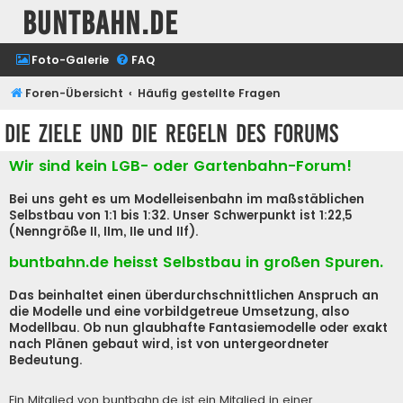
buntbahn.de
Foto-Galerie
FAQ
Foren-Übersicht
Häufig gestellte Fragen
Die Ziele und die Regeln des Forums
Wir sind kein LGB- oder Gartenbahn-Forum!
Bei uns geht es um Modelleisenbahn im maßstäblichen
Selbstbau von 1:1 bis 1:32. Unser Schwerpunkt ist 1:22,5
(Nenngröße II, IIm, IIe und IIf).
buntbahn.de heisst Selbstbau in großen Spuren.
Das beinhaltet einen überdurchschnittlichen Anspruch an
die Modelle und eine vorbildgetreue Umsetzung, also
Modellbau. Ob nun glaubhafte Fantasiemodelle oder exakt
nach Plänen gebaut wird, ist von untergeordneter
Bedeutung.
Ein Mitglied von buntbahn.de ist ein Mitglied in einer