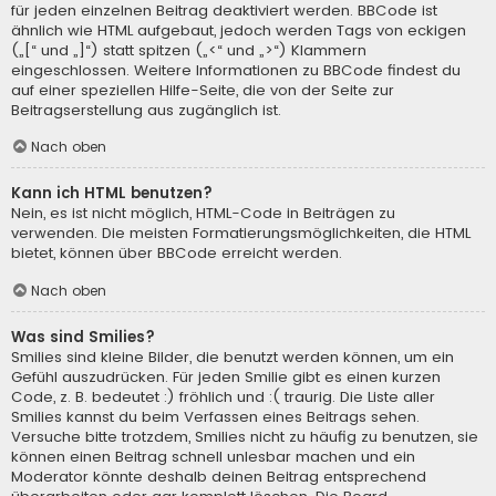
für jeden einzelnen Beitrag deaktiviert werden. BBCode ist
ähnlich wie HTML aufgebaut, jedoch werden Tags von eckigen
(„[“ und „]“) statt spitzen („<“ und „>“) Klammern
eingeschlossen. Weitere Informationen zu BBCode findest du
auf einer speziellen Hilfe-Seite, die von der Seite zur
Beitragserstellung aus zugänglich ist.
Nach oben
Kann ich HTML benutzen?
Nein, es ist nicht möglich, HTML-Code in Beiträgen zu
verwenden. Die meisten Formatierungsmöglichkeiten, die HTML
bietet, können über BBCode erreicht werden.
Nach oben
Was sind Smilies?
Smilies sind kleine Bilder, die benutzt werden können, um ein
Gefühl auszudrücken. Für jeden Smilie gibt es einen kurzen
Code, z. B. bedeutet :) fröhlich und :( traurig. Die Liste aller
Smilies kannst du beim Verfassen eines Beitrags sehen.
Versuche bitte trotzdem, Smilies nicht zu häufig zu benutzen, sie
können einen Beitrag schnell unlesbar machen und ein
Moderator könnte deshalb deinen Beitrag entsprechend