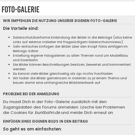
Foto-Galerie
WIR EMPFEHLEN DIE NUTZUNG UNSERER EIGENEN
FOTO-GALERIE
Die Vorteile sind:
Datenschutzkonforme Einbindung der Bilder in die Beiträge (also keine
Links auf externe Anbieter mit fragwürdigem Datenschutzniveau)
Sehr einfaches Einfügen der Bilder über den Knopf
Fotos einfügen
im
Beitrags-Editor
Erstellung eigener Fotogalerien zu allen Themen rund um Modellbau
und Eisenbahn
Die Bilder können Beschreibungen besitzen, bewertet und kommentiert
werden
Du kannst viele Bilder gleichzeitig als zip-Archiv hochladen
Wir laden die Bilder gemeinsam in Galerien zu je einem Thema und
bauen damit eine umfangreiche Bilddatenbank auf
PROBLEME BEI DER ANMELDUNG
Du musst Dich in der Foto-Galerie zusätzlich mit den
Zugangsdaten des Forums anmelden. Lösche bei Problemen
die Cookies für
buntbahn.de
und melde Dich erneut an.
EINFÜGEN EINES EIGENEN BILDS IN DEN BEITRAG
So geht es am einfachsten: