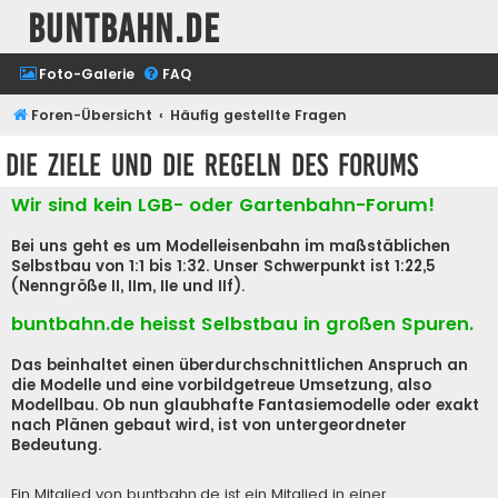
buntbahn.de
Foto-Galerie
FAQ
Foren-Übersicht
Häufig gestellte Fragen
Die Ziele und die Regeln des Forums
Wir sind kein LGB- oder Gartenbahn-Forum!
Bei uns geht es um Modelleisenbahn im maßstäblichen
Selbstbau von 1:1 bis 1:32. Unser Schwerpunkt ist 1:22,5
(Nenngröße II, IIm, IIe und IIf).
buntbahn.de heisst Selbstbau in großen Spuren.
Das beinhaltet einen überdurchschnittlichen Anspruch an
die Modelle und eine vorbildgetreue Umsetzung, also
Modellbau. Ob nun glaubhafte Fantasiemodelle oder exakt
nach Plänen gebaut wird, ist von untergeordneter
Bedeutung.
Ein Mitglied von buntbahn.de ist ein Mitglied in einer