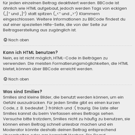
für jeden einzelnen Beitrag deaktiviert werden. BBCode ist
ähnlich wie HTML aufgebaut, jedoch werden Tags von eckigen
(„[“ und „]“) statt spitzen („<“ und „>“) Klammern
eingeschlossen. Weitere Informationen zu BBCode findest du
auf einer speziellen Hilfe-Seite, die von der Seite zur
Beitragserstellung aus zugänglich ist.
Nach oben
Kann ich HTML benutzen?
Nein, es ist nicht möglich, HTML-Code in Beiträgen zu
verwenden. Die meisten Formatierungsmöglichkeiten, die HTML
bietet, können über BBCode erreicht werden.
Nach oben
Was sind Smilies?
Smilies sind kleine Bilder, die benutzt werden können, um ein
Gefühl auszudrücken. Für jeden Smilie gibt es einen kurzen
Code, z. B. bedeutet :) fröhlich und :( traurig. Die Liste aller
Smilies kannst du beim Verfassen eines Beitrags sehen.
Versuche bitte trotzdem, Smilies nicht zu häufig zu benutzen, sie
können einen Beitrag schnell unlesbar machen und ein
Moderator könnte deshalb deinen Beitrag entsprechend