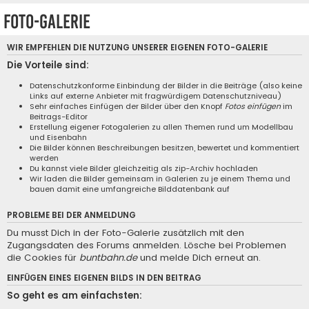
Foto-Galerie
WIR EMPFEHLEN DIE NUTZUNG UNSERER EIGENEN
FOTO-GALERIE
Die Vorteile sind:
Datenschutzkonforme Einbindung der Bilder in die Beiträge (also keine
Links auf externe Anbieter mit fragwürdigem Datenschutzniveau)
Sehr einfaches Einfügen der Bilder über den Knopf
Fotos einfügen
im
Beitrags-Editor
Erstellung eigener Fotogalerien zu allen Themen rund um Modellbau
und Eisenbahn
Die Bilder können Beschreibungen besitzen, bewertet und kommentiert
werden
Du kannst viele Bilder gleichzeitig als zip-Archiv hochladen
Wir laden die Bilder gemeinsam in Galerien zu je einem Thema und
bauen damit eine umfangreiche Bilddatenbank auf
PROBLEME BEI DER ANMELDUNG
Du musst Dich in der Foto-Galerie zusätzlich mit den
Zugangsdaten des Forums anmelden. Lösche bei Problemen
die Cookies für
buntbahn.de
und melde Dich erneut an.
EINFÜGEN EINES EIGENEN BILDS IN DEN BEITRAG
So geht es am einfachsten: