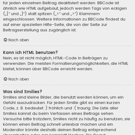
für jeden einzelnen Beitrag deaktiviert werden. BBCode ist
ähnlich wie HTML aufgebaut, jedoch werden Tags von eckigen
(„[“ und „]“) statt spitzen („<“ und „>“) Klammern
eingeschlossen. Weitere Informationen zu BBCode findest du
auf einer speziellen Hilfe-Seite, die von der Seite zur
Beitragserstellung aus zugänglich ist.
Nach oben
Kann ich HTML benutzen?
Nein, es ist nicht möglich, HTML-Code in Beiträgen zu
verwenden. Die meisten Formatierungsmöglichkeiten, die HTML
bietet, können über BBCode erreicht werden.
Nach oben
Was sind Smilies?
Smilies sind kleine Bilder, die benutzt werden können, um ein
Gefühl auszudrücken. Für jeden Smilie gibt es einen kurzen
Code, z. B. bedeutet :) fröhlich und :( traurig. Die Liste aller
Smilies kannst du beim Verfassen eines Beitrags sehen.
Versuche bitte trotzdem, Smilies nicht zu häufig zu benutzen, sie
können einen Beitrag schnell unlesbar machen und ein
Moderator könnte deshalb deinen Beitrag entsprechend