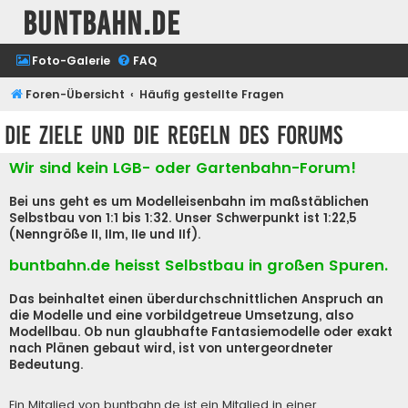
buntbahn.de
Foto-Galerie
FAQ
Foren-Übersicht
Häufig gestellte Fragen
Die Ziele und die Regeln des Forums
Wir sind kein LGB- oder Gartenbahn-Forum!
Bei uns geht es um Modelleisenbahn im maßstäblichen
Selbstbau von 1:1 bis 1:32. Unser Schwerpunkt ist 1:22,5
(Nenngröße II, IIm, IIe und IIf).
buntbahn.de heisst Selbstbau in großen Spuren.
Das beinhaltet einen überdurchschnittlichen Anspruch an
die Modelle und eine vorbildgetreue Umsetzung, also
Modellbau. Ob nun glaubhafte Fantasiemodelle oder exakt
nach Plänen gebaut wird, ist von untergeordneter
Bedeutung.
Ein Mitglied von buntbahn.de ist ein Mitglied in einer