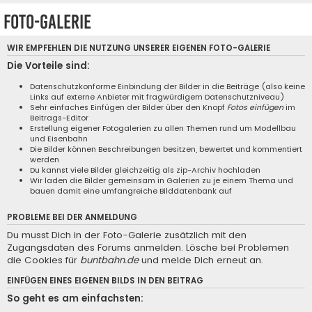
Foto-Galerie
WIR EMPFEHLEN DIE NUTZUNG UNSERER EIGENEN
FOTO-GALERIE
Die Vorteile sind:
Datenschutzkonforme Einbindung der Bilder in die Beiträge (also keine
Links auf externe Anbieter mit fragwürdigem Datenschutzniveau)
Sehr einfaches Einfügen der Bilder über den Knopf
Fotos einfügen
im
Beitrags-Editor
Erstellung eigener Fotogalerien zu allen Themen rund um Modellbau
und Eisenbahn
Die Bilder können Beschreibungen besitzen, bewertet und kommentiert
werden
Du kannst viele Bilder gleichzeitig als zip-Archiv hochladen
Wir laden die Bilder gemeinsam in Galerien zu je einem Thema und
bauen damit eine umfangreiche Bilddatenbank auf
PROBLEME BEI DER ANMELDUNG
Du musst Dich in der Foto-Galerie zusätzlich mit den
Zugangsdaten des Forums anmelden. Lösche bei Problemen
die Cookies für
buntbahn.de
und melde Dich erneut an.
EINFÜGEN EINES EIGENEN BILDS IN DEN BEITRAG
So geht es am einfachsten: