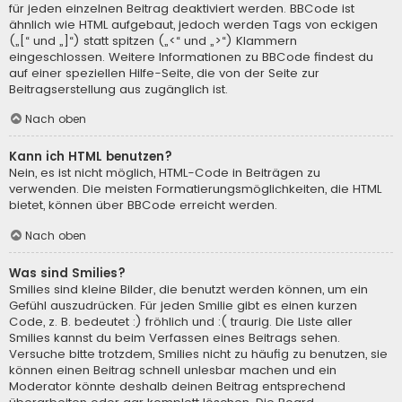
für jeden einzelnen Beitrag deaktiviert werden. BBCode ist
ähnlich wie HTML aufgebaut, jedoch werden Tags von eckigen
(„[“ und „]“) statt spitzen („<“ und „>“) Klammern
eingeschlossen. Weitere Informationen zu BBCode findest du
auf einer speziellen Hilfe-Seite, die von der Seite zur
Beitragserstellung aus zugänglich ist.
Nach oben
Kann ich HTML benutzen?
Nein, es ist nicht möglich, HTML-Code in Beiträgen zu
verwenden. Die meisten Formatierungsmöglichkeiten, die HTML
bietet, können über BBCode erreicht werden.
Nach oben
Was sind Smilies?
Smilies sind kleine Bilder, die benutzt werden können, um ein
Gefühl auszudrücken. Für jeden Smilie gibt es einen kurzen
Code, z. B. bedeutet :) fröhlich und :( traurig. Die Liste aller
Smilies kannst du beim Verfassen eines Beitrags sehen.
Versuche bitte trotzdem, Smilies nicht zu häufig zu benutzen, sie
können einen Beitrag schnell unlesbar machen und ein
Moderator könnte deshalb deinen Beitrag entsprechend