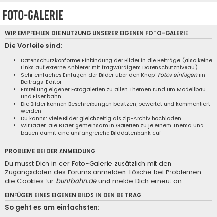
Foto-Galerie
WIR EMPFEHLEN DIE NUTZUNG UNSERER EIGENEN
FOTO-GALERIE
Die Vorteile sind:
Datenschutzkonforme Einbindung der Bilder in die Beiträge (also keine
Links auf externe Anbieter mit fragwürdigem Datenschutzniveau)
Sehr einfaches Einfügen der Bilder über den Knopf
Fotos einfügen
im
Beitrags-Editor
Erstellung eigener Fotogalerien zu allen Themen rund um Modellbau
und Eisenbahn
Die Bilder können Beschreibungen besitzen, bewertet und kommentiert
werden
Du kannst viele Bilder gleichzeitig als zip-Archiv hochladen
Wir laden die Bilder gemeinsam in Galerien zu je einem Thema und
bauen damit eine umfangreiche Bilddatenbank auf
PROBLEME BEI DER ANMELDUNG
Du musst Dich in der Foto-Galerie zusätzlich mit den
Zugangsdaten des Forums anmelden. Lösche bei Problemen
die Cookies für
buntbahn.de
und melde Dich erneut an.
EINFÜGEN EINES EIGENEN BILDS IN DEN BEITRAG
So geht es am einfachsten: