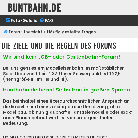
buntbahn.de
Foto-Galerie
FAQ
Foren-Übersicht
Häufig gestellte Fragen
Die Ziele und die Regeln des Forums
Wir sind kein LGB- oder Gartenbahn-Forum!
Bei uns geht es um Modelleisenbahn im maßstäblichen
Selbstbau von 1:1 bis 1:32. Unser Schwerpunkt ist 1:22,5
(Nenngröße II, IIm, IIe und IIf).
buntbahn.de heisst Selbstbau in großen Spuren.
Das beinhaltet einen überdurchschnittlichen Anspruch an
die Modelle und eine vorbildgetreue Umsetzung, also
Modellbau. Ob nun glaubhafte Fantasiemodelle oder exakt
nach Plänen gebaut wird, ist von untergeordneter
Bedeutung.
Ein Mitglied von buntbahn.de ist ein Mitglied in einer