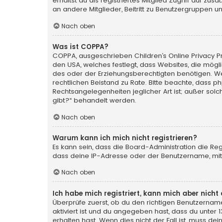
erhältst du als registriertes Mitglied Zugriff auf zu
an andere Mitglieder, Beitritt zu Benutzergruppen un
Nach oben
Was ist COPPA?
COPPA, ausgeschrieben Children’s Online Privacy Pro
den USA, welches festlegt, dass Websites, die mög
des oder der Erziehungsberechtigten benötigen. Wenn 
rechtlichen Beistand zu Rate. Bitte beachte, dass p
Rechtsangelegenheiten jeglicher Art ist; außer sol
gibt?“ behandelt werden.
Nach oben
Warum kann ich mich nicht registrieren?
Es kann sein, dass die Board-Administration die Re
dass deine IP-Adresse oder der Benutzername, mit 
Nach oben
Ich habe mich registriert, kann mich aber nich
Überprüfe zuerst, ob du den richtigen Benutzerna
aktiviert ist und du angegeben hast, dass du unter 
erhalten hast. Wenn dies nicht der Fall ist, muss de