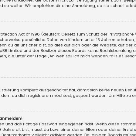
sätzliche Funktionen, die Gästen nicht zur Verfügung stehen: zum Beisp
d so weiter. Wir empfehlen dir eine Anmeldung, da sie schnell erledigt
tection Act of 1998 (deutsch: Gesetz zum Schutz der Privatsphäre vo
licherweise persönliche Daten von Kindern unter 13 Jahren erheben,
du dir unsicher bist, ob dies auf dich oder die Website, auf der du d
hpBB Limited und der Besitzer dieses Boards keine Rechtsberatung an
chen, die unter der Frage „An wen soll ich mich wenden, falls es Be
gistrierung komplett ausgeschaltet hat, damit sich keine neuen Ben
dem du dich registrieren möchtest, gesperrt wurden. Um Hilfe zu er
t anmelden!
men und das richtige Passwort eingegeben hast. Wenn diese stimme
13 Jahre alt bist, musst du bzw. einer deiner Eltern oder deiner Erz
in Benutzerkonto vielleicht aktiviert werden. Bei einigen Boards müs