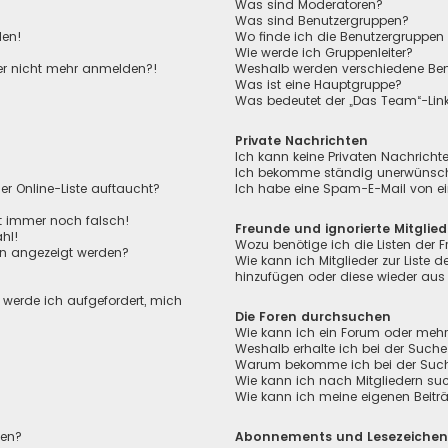
Was sind Moderatoren?
Was sind Benutzergruppen?
den!
Wo finde ich die Benutzergruppen 
Wie werde ich Gruppenleiter?
aber nicht mehr anmelden?!
Weshalb werden verschiedene Benu
Was ist eine Hauptgruppe?
Was bedeutet der „Das Team“-Link 
Private Nachrichten
Ich kann keine Privaten Nachricht
Ich bekomme ständig unerwünscht
r Online-Liste auftaucht?
Ich habe eine Spam-E-Mail von ei
ht immer noch falsch!
Freunde und ignorierte Mitglied
hl!
Wozu benötige ich die Listen der F
en angezeigt werden?
Wie kann ich Mitglieder zur Liste de
hinzufügen oder diese wieder aus 
, werde ich aufgefordert, mich
Die Foren durchsuchen
Wie kann ich ein Forum oder meh
Weshalb erhalte ich bei der Suche
Warum bekomme ich bei der Suche 
Wie kann ich nach Mitgliedern su
Wie kann ich meine eigenen Beit
len?
Abonnements und Lesezeiche