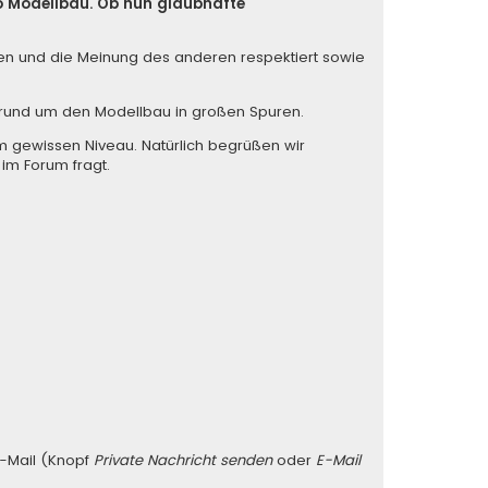
so Modellbau. Ob nun glaubhafte
iten und die Meinung des anderen respektiert sowie
s rund um den Modellbau in großen Spuren.
m gewissen Niveau. Natürlich begrüßen wir
 im Forum fragt.
E-Mail (Knopf
Private Nachricht senden
oder
E-Mail