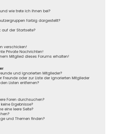
und wie trete ich ihnen bei?
tzergruppen farbig dargestellt?
auf der Startseite?
en verschicken!
e Private Nachrichten!
nem Mitglied dieses Forums erhalten!
er
reunde und ignorierten Mitglieder?
r Freunde oder zur Liste der ignorierten Mitglieder
den Listen entfernen?
rere Foren durchsuchen?
 keine Ergebnisse?
eine leere Seite?
chen?
räge und Themen finden?
n