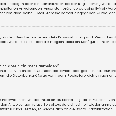
t erledigen oder ein Administrator. Bei der Registrierung wurde dir m
 enthaltenen Anweisungen. Ansonsten prüfe, ob du deine E-Mail-Adr
her bist, dass deine E-Mail-Adresse korrekt eingegeben wurde, dann
, ob dein Benutzername und dein Passwort richtig sind. Wenn dies d
errt wurdest. Es ist ebenfalls möglich, dass ein Konfigurationsprobl
n mich aber nicht mehr anmelden?!
konto aus verschieden Gründen deaktiviert oder gelöscht hat. Auße
 um die Datenbankgröße zu verringern. Registriere dich einfach erne
tes Passwort nicht wieder mitteilen, du kannst es jedoch zurücksetz
 den Anweisungen folgst. So solltest du dich schnell wieder anmeld
asswort zurückzusetzen, so wende dich an die Board-Administration.