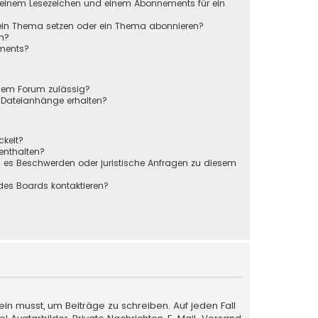
 einem Lesezeichen und einem Abonnements für ein
 ein Thema setzen oder ein Thema abonnieren?
en?
ements?
sem Forum zulässig?
r Dateianhänge erhalten?
ckelt?
 enthalten?
s es Beschwerden oder juristische Anfragen zu diesem
des Boards kontaktieren?
ein musst, um Beiträge zu schreiben. Auf jeden Fall