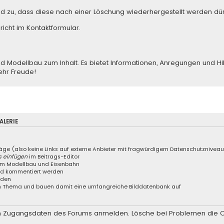
ed zu, dass diese nach einer Löschung wiederhergestellt werden dür
richt im Kontaktformular
.
odellbau zum Inhalt. Es bietet Informationen, Anregungen und Hilfe
ehr Freude!
LERIE
räge (also keine Links auf externe Anbieter mit fragwürdigem Datenschutznivea
s einfügen
im Beitrags-Editor
 um Modellbau und Eisenbahn
und kommentiert werden
aden
nem Thema und bauen damit eine umfangreiche Bilddatenbank auf
 den Zugangsdaten des Forums anmelden. Lösche bei Problemen die 