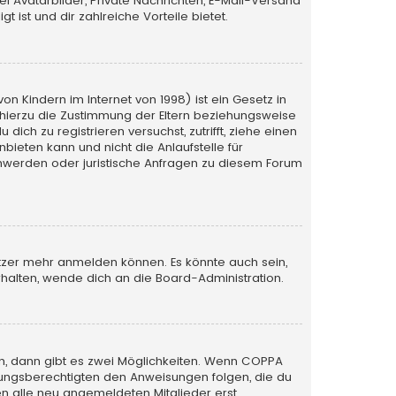
iel Avatarbilder, Private Nachrichten, E-Mail-Versand
 ist und dir zahlreiche Vorteile bietet.
n Kindern im Internet von 1998) ist ein Gesetz in
 hierzu die Zustimmung der Eltern beziehungsweise
ich zu registrieren versuchst, zutrifft, ziehe einen
bieten kann und nicht die Anlaufstelle für
schwerden oder juristische Anfragen zu diesem Forum
utzer mehr anmelden können. Es könnte auch sein,
halten, wende dich an die Board-Administration.
n, dann gibt es zwei Möglichkeiten. Wenn
COPPA
iehungsberechtigten den Anweisungen folgen, die du
sen alle neu angemeldeten Mitglieder erst