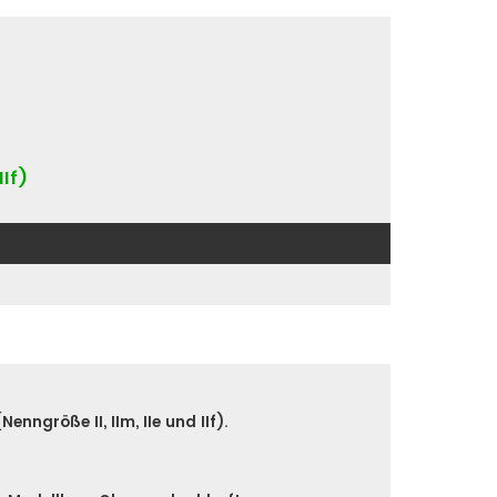
IIf)
nngröße II, IIm, IIe und IIf).