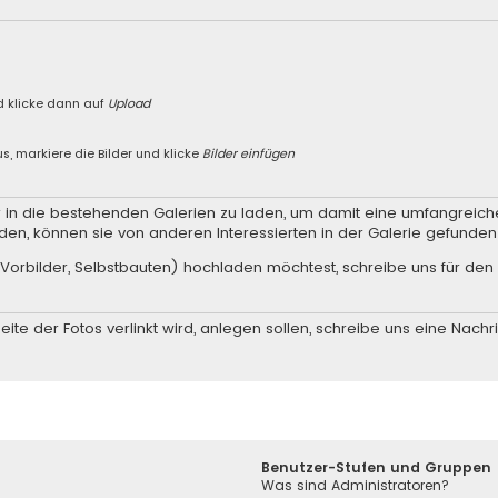
n
d klicke dann auf
Upload
s, markiere die Bilder und klicke
Bilder einfügen
er in die bestehenden Galerien zu laden, um damit eine umfangreic
den, können sie von anderen Interessierten in der Galerie gefunde
Vorbilder, Selbstbauten) hochladen möchtest, schreibe uns für den 
ite der Fotos verlinkt wird, anlegen sollen, schreibe uns eine
Nachri
Benutzer-Stufen und Gruppen
Was sind Administratoren?