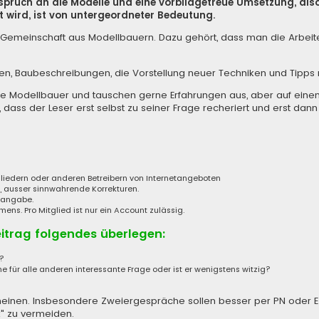
nspruch an die Modelle und eine vorbildgetreue Umsetzung, al
 wird, ist von untergeordneter Bedeutung.
iner Gemeinschaft aus Modellbauern. Dazu gehört, dass man die Arbe
len, Baubeschreibungen, die Vorstellung neuer Techniken und Tipp
de Modellbauer und tauschen gerne Erfahrungen aus, aber auf eine
 dass der Leser erst selbst zu seiner Frage recheriert und erst dann
tgliedern oder anderen Betreibern von Internetangeboten
, ausser sinnwahrende Korrekturen.
enangabe.
s. Pro Mitglied ist nur ein Account zulässig.
eitrag folgendes überlegen:
a?
ne für alle anderen interessante Frage oder ist er wenigstens witzig?
 erscheinen. Insbesondere Zweiergespräche sollen besser per PN oder 
" zu vermeiden.