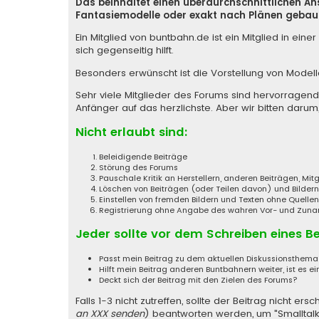
Das beinhaltet einen überdurchschnittlichen A
Fantasiemodelle oder exakt nach Plänen gebaut
Ein Mitglied von buntbahn.de ist ein Mitglied in e
sich gegenseitig hilft.
Besonders erwünscht ist die Vorstellung von Model
Sehr viele Mitglieder des Forums sind hervorragen
Anfänger auf das herzlichste. Aber wir bitten darum,
Nicht erlaubt sind:
Beleidigende Beiträge
Störung des Forums
Pauschale Kritik an Herstellern, anderen Beiträgen, Mi
Löschen von Beiträgen (oder Teilen davon) und Bildern
Einstellen von fremden Bildern und Texten ohne Quell
Registrierung ohne Angabe des wahren Vor- und Zunamen
Jeder sollte vor dem Schreiben eines B
Passt mein Beitrag zu dem aktuellen Diskussionsthem
Hilft mein Beitrag anderen Buntbahnern weiter, ist es ei
Deckt sich der Beitrag mit den Zielen des Forums?
Falls 1-3 nicht zutreffen, sollte der Beitrag nicht
an XXX senden
) beantworten werden, um "Smalltalk