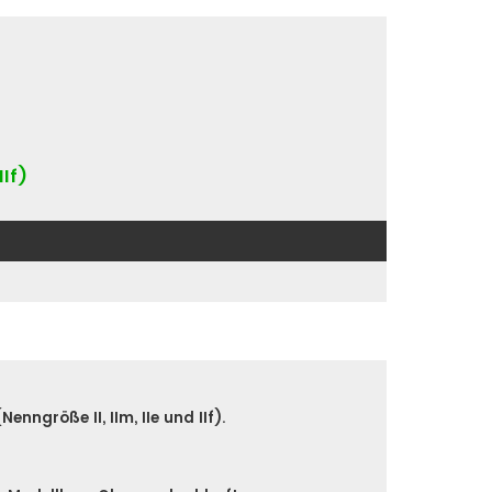
IIf)
nngröße II, IIm, IIe und IIf).