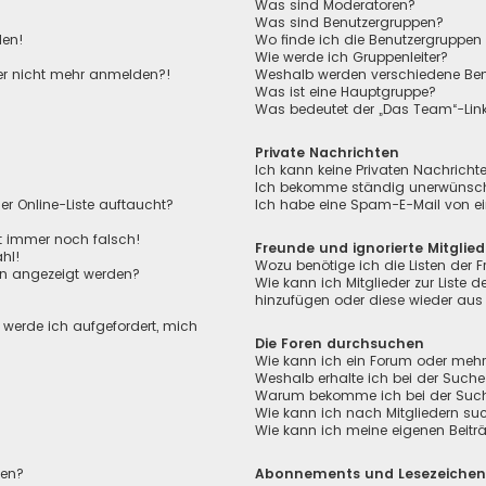
Was sind Moderatoren?
Was sind Benutzergruppen?
den!
Wo finde ich die Benutzergruppen 
Wie werde ich Gruppenleiter?
aber nicht mehr anmelden?!
Weshalb werden verschiedene Benu
Was ist eine Hauptgruppe?
Was bedeutet der „Das Team“-Link 
Private Nachrichten
Ich kann keine Privaten Nachricht
Ich bekomme ständig unerwünscht
r Online-Liste auftaucht?
Ich habe eine Spam-E-Mail von ei
ht immer noch falsch!
Freunde und ignorierte Mitglied
hl!
Wozu benötige ich die Listen der F
en angezeigt werden?
Wie kann ich Mitglieder zur Liste de
hinzufügen oder diese wieder aus 
, werde ich aufgefordert, mich
Die Foren durchsuchen
Wie kann ich ein Forum oder meh
Weshalb erhalte ich bei der Suche
Warum bekomme ich bei der Suche 
Wie kann ich nach Mitgliedern su
Wie kann ich meine eigenen Beit
len?
Abonnements und Lesezeiche