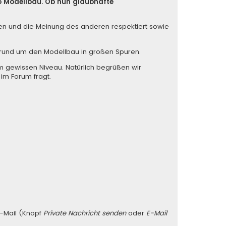
so Modellbau. Ob nun glaubhafte
iten und die Meinung des anderen respektiert sowie
s rund um den Modellbau in großen Spuren.
m gewissen Niveau. Natürlich begrüßen wir
 im Forum fragt.
E-Mail (Knopf
Private Nachricht senden
oder
E-Mail