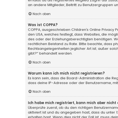
erhältst du als registriertes Mitglied Zugriff auf zu
an andere Mitglieder, Beitritt zu Benutzergruppen un
Nach oben
Was ist COPPA?
COPPA, ausgeschrieben Children’s Online Privacy Pro
den USA, welches festlegt, dass Websites, die mög
des oder der Erziehungsberechtigten benötigen. Wenn 
rechtlichen Beistand zu Rate. Bitte beachte, dass p
Rechtsangelegenheiten jeglicher Art ist; außer sol
gibt?“ behandelt werden.
Nach oben
Warum kann ich mich nicht registrieren?
Es kann sein, dass die Board-Administration die Re
dass deine IP-Adresse oder der Benutzername, mit 
Nach oben
Ich habe mich registriert, kann mich aber nich
Überprüfe zuerst, ob du den richtigen Benutzerna
aktiviert ist und du angegeben hast, dass du unter 
erhalten hast. Wenn dies nicht der Fall ist, muss de