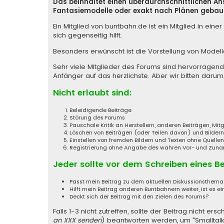
Das beinhaltet einen überdurchschnittlichen A
Fantasiemodelle oder exakt nach Plänen gebaut
Ein Mitglied von buntbahn.de ist ein Mitglied in e
sich gegenseitig hilft.
Besonders erwünscht ist die Vorstellung von Model
Sehr viele Mitglieder des Forums sind hervorragen
Anfänger auf das herzlichste. Aber wir bitten darum,
Nicht erlaubt sind:
Beleidigende Beiträge
Störung des Forums
Pauschale Kritik an Herstellern, anderen Beiträgen, Mi
Löschen von Beiträgen (oder Teilen davon) und Bildern
Einstellen von fremden Bildern und Texten ohne Quell
Registrierung ohne Angabe des wahren Vor- und Zunamen
Jeder sollte vor dem Schreiben eines B
Passt mein Beitrag zu dem aktuellen Diskussionsthem
Hilft mein Beitrag anderen Buntbahnern weiter, ist es ei
Deckt sich der Beitrag mit den Zielen des Forums?
Falls 1-3 nicht zutreffen, sollte der Beitrag nicht
an XXX senden
) beantworten werden, um "Smalltalk