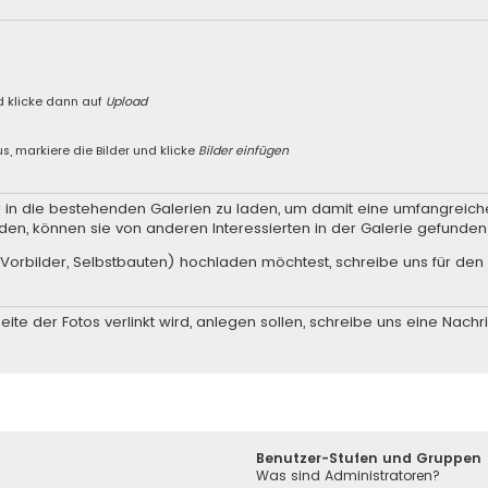
n
d klicke dann auf
Upload
s, markiere die Bilder und klicke
Bilder einfügen
er in die bestehenden Galerien zu laden, um damit eine umfangreic
den, können sie von anderen Interessierten in der Galerie gefunde
Vorbilder, Selbstbauten) hochladen möchtest, schreibe uns für den 
ite der Fotos verlinkt wird, anlegen sollen, schreibe uns eine
Nachri
Benutzer-Stufen und Gruppen
Was sind Administratoren?