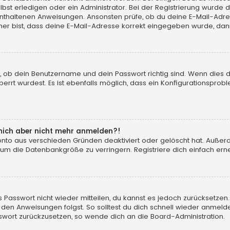
t erledigen oder ein Administrator. Bei der Registrierung wurde dir m
 enthaltenen Anweisungen. Ansonsten prüfe, ob du deine E-Mail-Adr
her bist, dass deine E-Mail-Adresse korrekt eingegeben wurde, dann
, ob dein Benutzername und dein Passwort richtig sind. Wenn dies d
errt wurdest. Es ist ebenfalls möglich, dass ein Konfigurationsprobl
n mich aber nicht mehr anmelden?!
konto aus verschieden Gründen deaktiviert oder gelöscht hat. Auße
 um die Datenbankgröße zu verringern. Registriere dich einfach erne
tes Passwort nicht wieder mitteilen, du kannst es jedoch zurücksetz
 den Anweisungen folgst. So solltest du dich schnell wieder anmeld
asswort zurückzusetzen, so wende dich an die Board-Administration.