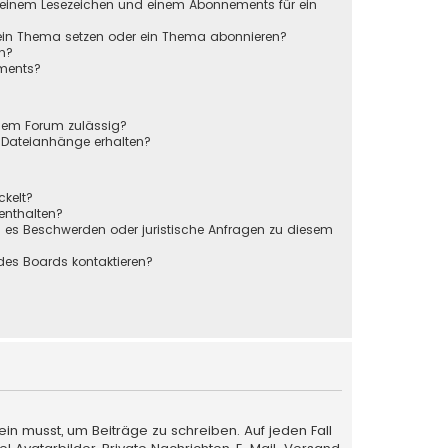
 einem Lesezeichen und einem Abonnements für ein
 ein Thema setzen oder ein Thema abonnieren?
en?
ements?
sem Forum zulässig?
r Dateianhänge erhalten?
ckelt?
 enthalten?
s es Beschwerden oder juristische Anfragen zu diesem
des Boards kontaktieren?
ein musst, um Beiträge zu schreiben. Auf jeden Fall