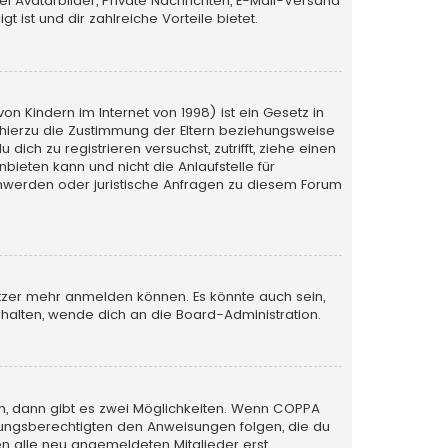
iel Avatarbilder, Private Nachrichten, E-Mail-Versand
 ist und dir zahlreiche Vorteile bietet.
n Kindern im Internet von 1998) ist ein Gesetz in
 hierzu die Zustimmung der Eltern beziehungsweise
ich zu registrieren versuchst, zutrifft, ziehe einen
bieten kann und nicht die Anlaufstelle für
schwerden oder juristische Anfragen zu diesem Forum
utzer mehr anmelden können. Es könnte auch sein,
halten, wende dich an die Board-Administration.
n, dann gibt es zwei Möglichkeiten. Wenn
COPPA
iehungsberechtigten den Anweisungen folgen, die du
sen alle neu angemeldeten Mitglieder erst