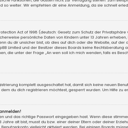
sätzliche Funktionen, die Gästen nicht zur Verfügung stehen: zum Beisp
d so weiter. Wir empfehlen dir eine Anmeldung, da sie schnell erledigt
tection Act of 1998 (deutsch: Gesetz zum Schutz der Privatsphäre vo
licherweise persönliche Daten von Kindern unter 13 Jahren erheben,
du dir unsicher bist, ob dies auf dich oder die Website, auf der du d
hpBB Limited und der Besitzer dieses Boards keine Rechtsberatung an
chen, die unter der Frage „An wen soll ich mich wenden, falls es Be
gistrierung komplett ausgeschaltet hat, damit sich keine neuen Ben
dem du dich registrieren möchtest, gesperrt wurden. Um Hilfe zu er
t anmelden!
men und das richtige Passwort eingegeben hast. Wenn diese stimme
13 Jahre alt bist, musst du bzw. einer deiner Eltern oder deiner Erz
in Benutzerkonto vielleicht aktiviert werden. Bei einigen Boards müs