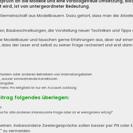
nspruch an die Modelle und eine vorbildgetreue Umsetzung, al
 wird, ist von untergeordneter Bedeutung.
iner Gemeinschaft aus Modellbauern. Dazu gehört, dass man die Arbe
len, Baubeschreibungen, die Vorstellung neuer Techniken und Tipp
de Modellbauer und tauschen gerne Erfahrungen aus, aber auf eine
 dass der Leser erst selbst zu seiner Frage recheriert und erst dann
tgliedern oder anderen Betreibern von Internetangeboten
, ausser sinnwahrende Korrekturen.
enangabe.
s. Pro Mitglied ist nur ein Account zulässig.
eitrag folgendes überlegen:
a?
ne für alle anderen interessante Frage oder ist er wenigstens witzig?
 erscheinen. Insbesondere Zweiergespräche sollen besser per PN oder 
" zu vermeiden.