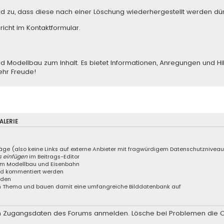
ed zu, dass diese nach einer Löschung wiederhergestellt werden dür
richt im Kontaktformular
.
odellbau zum Inhalt. Es bietet Informationen, Anregungen und Hilfe
ehr Freude!
LERIE
räge (also keine Links auf externe Anbieter mit fragwürdigem Datenschutznivea
s einfügen
im Beitrags-Editor
 um Modellbau und Eisenbahn
und kommentiert werden
aden
nem Thema und bauen damit eine umfangreiche Bilddatenbank auf
 den Zugangsdaten des Forums anmelden. Lösche bei Problemen die 