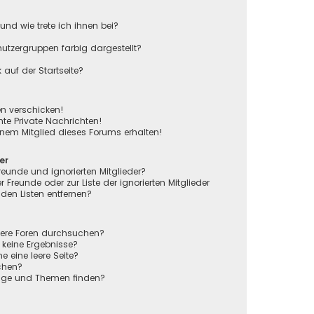
und wie trete ich ihnen bei?
tzergruppen farbig dargestellt?
auf der Startseite?
en verschicken!
e Private Nachrichten!
nem Mitglied dieses Forums erhalten!
er
reunde und ignorierten Mitglieder?
r Freunde oder zur Liste der ignorierten Mitglieder
den Listen entfernen?
rere Foren durchsuchen?
 keine Ergebnisse?
eine leere Seite?
chen?
räge und Themen finden?
n