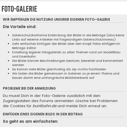
Foto-Galerie
WIR EMPFEHLEN DIE NUTZUNG UNSERER EIGENEN
FOTO-GALERIE
Die Vorteile sind:
Datenschutzkonforme Einbindung der Bilder in die Beiträge (also keine
Links auf externe Anbieter mit fragwürdigem Datenschutzniveau)
Sehr einfaches Einfügen der Bilder über den Knopf
Fotos einfügen
im
Beitrags-Editor
Erstellung eigener Fotogalerien zu allen Themen rund um Modellbau
und Eisenbahn
Die Bilder können Beschreibungen besitzen, bewertet und kommentiert
werden
Du kannst viele Bilder gleichzeitig als zip-Archiv hochladen
Wir laden die Bilder gemeinsam in Galerien zu je einem Thema und
bauen damit eine umfangreiche Bilddatenbank auf
PROBLEME BEI DER ANMELDUNG
Du musst Dich in der Foto-Galerie zusätzlich mit den
Zugangsdaten des Forums anmelden. Lösche bei Problemen
die Cookies für
buntbahn.de
und melde Dich erneut an.
EINFÜGEN EINES EIGENEN BILDS IN DEN BEITRAG
So geht es am einfachsten: