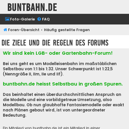
buntbahn.de
Foto-Galerie
FAQ
Foren-Übersicht
Häufig gestellte Fragen
Die Ziele und die Regeln des Forums
Wir sind kein LGB- oder Gartenbahn-Forum!
Bei uns geht es um Modelleisenbahn im maßstäblichen
Selbstbau von 1:1 bis 1:32. Unser Schwerpunkt ist 1:22,5
(Nenngröße II, IIm, IIe und IIf).
buntbahn.de heisst Selbstbau in großen Spuren.
Das beinhaltet einen überdurchschnittlichen Anspruch an
die Modelle und eine vorbildgetreue Umsetzung, also
Modellbau. Ob nun glaubhafte Fantasiemodelle oder exakt
nach Plänen gebaut wird, ist von untergeordneter
Bedeutung.
Ein Mitglied von buntbahn.de ist ein Mitglied in einer