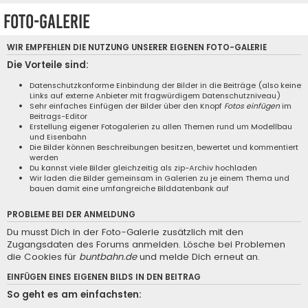
Foto-Galerie
WIR EMPFEHLEN DIE NUTZUNG UNSERER EIGENEN
FOTO-GALERIE
Die Vorteile sind:
Datenschutzkonforme Einbindung der Bilder in die Beiträge (also keine
Links auf externe Anbieter mit fragwürdigem Datenschutzniveau)
Sehr einfaches Einfügen der Bilder über den Knopf
Fotos einfügen
im
Beitrags-Editor
Erstellung eigener Fotogalerien zu allen Themen rund um Modellbau
und Eisenbahn
Die Bilder können Beschreibungen besitzen, bewertet und kommentiert
werden
Du kannst viele Bilder gleichzeitig als zip-Archiv hochladen
Wir laden die Bilder gemeinsam in Galerien zu je einem Thema und
bauen damit eine umfangreiche Bilddatenbank auf
PROBLEME BEI DER ANMELDUNG
Du musst Dich in der Foto-Galerie zusätzlich mit den
Zugangsdaten des Forums anmelden. Lösche bei Problemen
die Cookies für
buntbahn.de
und melde Dich erneut an.
EINFÜGEN EINES EIGENEN BILDS IN DEN BEITRAG
So geht es am einfachsten: