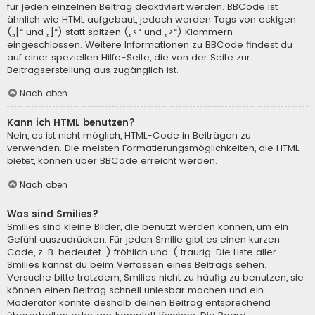
für jeden einzelnen Beitrag deaktiviert werden. BBCode ist
ähnlich wie HTML aufgebaut, jedoch werden Tags von eckigen
(„[“ und „]“) statt spitzen („<“ und „>“) Klammern
eingeschlossen. Weitere Informationen zu BBCode findest du
auf einer speziellen Hilfe-Seite, die von der Seite zur
Beitragserstellung aus zugänglich ist.
Nach oben
Kann ich HTML benutzen?
Nein, es ist nicht möglich, HTML-Code in Beiträgen zu
verwenden. Die meisten Formatierungsmöglichkeiten, die HTML
bietet, können über BBCode erreicht werden.
Nach oben
Was sind Smilies?
Smilies sind kleine Bilder, die benutzt werden können, um ein
Gefühl auszudrücken. Für jeden Smilie gibt es einen kurzen
Code, z. B. bedeutet :) fröhlich und :( traurig. Die Liste aller
Smilies kannst du beim Verfassen eines Beitrags sehen.
Versuche bitte trotzdem, Smilies nicht zu häufig zu benutzen, sie
können einen Beitrag schnell unlesbar machen und ein
Moderator könnte deshalb deinen Beitrag entsprechend