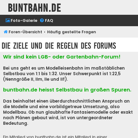
buntbahn.de
Foto-Galerie
FAQ
Foren-Übersicht
Häufig gestellte Fragen
Die Ziele und die Regeln des Forums
Wir sind kein LGB- oder Gartenbahn-Forum!
Bei uns geht es um Modelleisenbahn im maßstäblichen
Selbstbau von 1:1 bis 1:32. Unser Schwerpunkt ist 1:22,5
(Nenngröße II, IIm, IIe und IIf).
buntbahn.de heisst Selbstbau in großen Spuren.
Das beinhaltet einen überdurchschnittlichen Anspruch an
die Modelle und eine vorbildgetreue Umsetzung, also
Modellbau. Ob nun glaubhafte Fantasiemodelle oder exakt
nach Plänen gebaut wird, ist von untergeordneter
Bedeutung.
Ein Mitglied von buntbahn.de ist ein Mitglied in einer