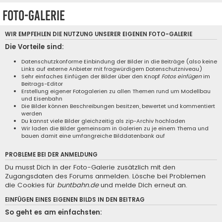
Foto-Galerie
WIR EMPFEHLEN DIE NUTZUNG UNSERER EIGENEN
FOTO-GALERIE
Die Vorteile sind:
Datenschutzkonforme Einbindung der Bilder in die Beiträge (also keine
Links auf externe Anbieter mit fragwürdigem Datenschutzniveau)
Sehr einfaches Einfügen der Bilder über den Knopf
Fotos einfügen
im
Beitrags-Editor
Erstellung eigener Fotogalerien zu allen Themen rund um Modellbau
und Eisenbahn
Die Bilder können Beschreibungen besitzen, bewertet und kommentiert
werden
Du kannst viele Bilder gleichzeitig als zip-Archiv hochladen
Wir laden die Bilder gemeinsam in Galerien zu je einem Thema und
bauen damit eine umfangreiche Bilddatenbank auf
PROBLEME BEI DER ANMELDUNG
Du musst Dich in der Foto-Galerie zusätzlich mit den
Zugangsdaten des Forums anmelden. Lösche bei Problemen
die Cookies für
buntbahn.de
und melde Dich erneut an.
EINFÜGEN EINES EIGENEN BILDS IN DEN BEITRAG
So geht es am einfachsten: