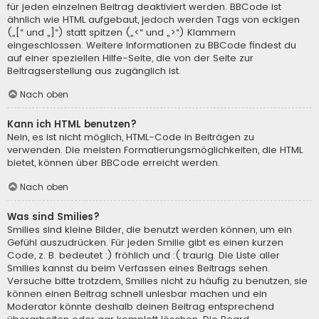
für jeden einzelnen Beitrag deaktiviert werden. BBCode ist
ähnlich wie HTML aufgebaut, jedoch werden Tags von eckigen
(„[“ und „]“) statt spitzen („<“ und „>“) Klammern
eingeschlossen. Weitere Informationen zu BBCode findest du
auf einer speziellen Hilfe-Seite, die von der Seite zur
Beitragserstellung aus zugänglich ist.
Nach oben
Kann ich HTML benutzen?
Nein, es ist nicht möglich, HTML-Code in Beiträgen zu
verwenden. Die meisten Formatierungsmöglichkeiten, die HTML
bietet, können über BBCode erreicht werden.
Nach oben
Was sind Smilies?
Smilies sind kleine Bilder, die benutzt werden können, um ein
Gefühl auszudrücken. Für jeden Smilie gibt es einen kurzen
Code, z. B. bedeutet :) fröhlich und :( traurig. Die Liste aller
Smilies kannst du beim Verfassen eines Beitrags sehen.
Versuche bitte trotzdem, Smilies nicht zu häufig zu benutzen, sie
können einen Beitrag schnell unlesbar machen und ein
Moderator könnte deshalb deinen Beitrag entsprechend