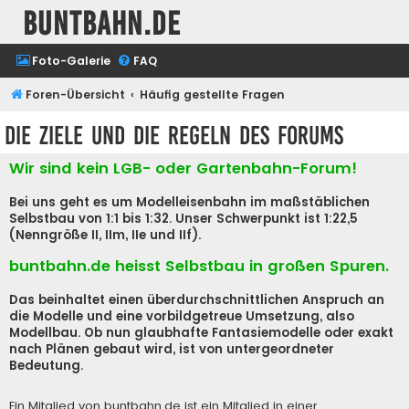
buntbahn.de
Foto-Galerie
FAQ
Foren-Übersicht
Häufig gestellte Fragen
Die Ziele und die Regeln des Forums
Wir sind kein LGB- oder Gartenbahn-Forum!
Bei uns geht es um Modelleisenbahn im maßstäblichen
Selbstbau von 1:1 bis 1:32. Unser Schwerpunkt ist 1:22,5
(Nenngröße II, IIm, IIe und IIf).
buntbahn.de heisst Selbstbau in großen Spuren.
Das beinhaltet einen überdurchschnittlichen Anspruch an
die Modelle und eine vorbildgetreue Umsetzung, also
Modellbau. Ob nun glaubhafte Fantasiemodelle oder exakt
nach Plänen gebaut wird, ist von untergeordneter
Bedeutung.
Ein Mitglied von buntbahn.de ist ein Mitglied in einer