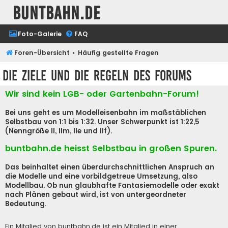
buntbahn.de
Foto-Galerie
FAQ
Foren-Übersicht
Häufig gestellte Fragen
Die Ziele und die Regeln des Forums
Wir sind kein LGB- oder Gartenbahn-Forum!
Bei uns geht es um Modelleisenbahn im maßstäblichen
Selbstbau von 1:1 bis 1:32. Unser Schwerpunkt ist 1:22,5
(Nenngröße II, IIm, IIe und IIf).
buntbahn.de heisst Selbstbau in großen Spuren.
Das beinhaltet einen überdurchschnittlichen Anspruch an
die Modelle und eine vorbildgetreue Umsetzung, also
Modellbau. Ob nun glaubhafte Fantasiemodelle oder exakt
nach Plänen gebaut wird, ist von untergeordneter
Bedeutung.
Ein Mitglied von buntbahn.de ist ein Mitglied in einer