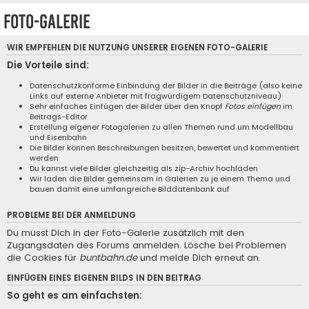
Foto-Galerie
WIR EMPFEHLEN DIE NUTZUNG UNSERER EIGENEN
FOTO-GALERIE
Die Vorteile sind:
Datenschutzkonforme Einbindung der Bilder in die Beiträge (also keine
Links auf externe Anbieter mit fragwürdigem Datenschutzniveau)
Sehr einfaches Einfügen der Bilder über den Knopf
Fotos einfügen
im
Beitrags-Editor
Erstellung eigener Fotogalerien zu allen Themen rund um Modellbau
und Eisenbahn
Die Bilder können Beschreibungen besitzen, bewertet und kommentiert
werden
Du kannst viele Bilder gleichzeitig als zip-Archiv hochladen
Wir laden die Bilder gemeinsam in Galerien zu je einem Thema und
bauen damit eine umfangreiche Bilddatenbank auf
PROBLEME BEI DER ANMELDUNG
Du musst Dich in der Foto-Galerie zusätzlich mit den
Zugangsdaten des Forums anmelden. Lösche bei Problemen
die Cookies für
buntbahn.de
und melde Dich erneut an.
EINFÜGEN EINES EIGENEN BILDS IN DEN BEITRAG
So geht es am einfachsten: