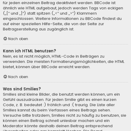
für jeden einzelnen Beitrag deaktiviert werden. BBCode ist
ähnlich wie HTML aufgebaut, jedoch werden Tags von eckigen
(„[“ und „]“) statt spitzen („<“ und „>“) Klammern
eingeschlossen. Weitere Informationen zu BBCode findest du
auf einer speziellen Hilfe-Seite, die von der Seite zur
Beitragserstellung aus zugänglich ist.
Nach oben
Kann ich HTML benutzen?
Nein, es ist nicht möglich, HTML-Code in Beiträgen zu
verwenden. Die meisten Formatierungsmöglichkeiten, die HTML
bietet, können über BBCode erreicht werden.
Nach oben
Was sind Smilies?
Smilies sind kleine Bilder, die benutzt werden können, um ein
Gefühl auszudrücken. Für jeden Smilie gibt es einen kurzen
Code, z. B. bedeutet :) fröhlich und :( traurig. Die Liste aller
Smilies kannst du beim Verfassen eines Beitrags sehen.
Versuche bitte trotzdem, Smilies nicht zu häufig zu benutzen, sie
können einen Beitrag schnell unlesbar machen und ein
Moderator könnte deshalb deinen Beitrag entsprechend