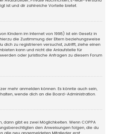
iel Avatarbilder, Private Nachrichten, E-Mail-Versand
 ist und dir zahlreiche Vorteile bietet.
n Kindern im Internet von 1998) ist ein Gesetz in
 hierzu die Zustimmung der Eltern beziehungsweise
ich zu registrieren versuchst, zutrifft, ziehe einen
bieten kann und nicht die Anlaufstelle für
schwerden oder juristische Anfragen zu diesem Forum
utzer mehr anmelden können. Es könnte auch sein,
halten, wende dich an die Board-Administration.
n, dann gibt es zwei Möglichkeiten. Wenn
COPPA
iehungsberechtigten den Anweisungen folgen, die du
sen alle neu angemeldeten Mitglieder erst