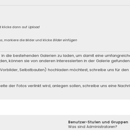
n
d klicke dann auf
Upload
s, markiere die Bilder und klicke
Bilder einfügen
er in die bestehenden Galerien zu laden, um damit eine umfangreic
den, können sie von anderen Interessierten in der Galerie gefunde
Vorbilder, Selbstbauten) hochladen möchtest, schreibe uns für den 
ite der Fotos verlinkt wird, anlegen sollen, schreibe uns eine
Nachri
Benutzer-Stufen und Gruppen
Was sind Administratoren?