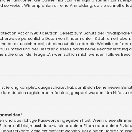
sätzliche Funktionen, die Gästen nicht zur Verfügung stehen: zum Beisp
d so weiter. Wir empfehlen dir eine Anmeldung, da sie schnell erledigt
tection Act of 1998 (deutsch: Gesetz zum Schutz der Privatsphäre vo
licherweise persönliche Daten von Kindern unter 13 Jahren erheben,
du dir unsicher bist, ob dies auf dich oder die Website, auf der du d
hpBB Limited und der Besitzer dieses Boards keine Rechtsberatung an
chen, die unter der Frage „An wen soll ich mich wenden, falls es Be
gistrierung komplett ausgeschaltet hat, damit sich keine neuen Ben
dem du dich registrieren möchtest, gesperrt wurden. Um Hilfe zu er
t anmelden!
men und das richtige Passwort eingegeben hast. Wenn diese stimme
13 Jahre alt bist, musst du bzw. einer deiner Eltern oder deiner Erz
in Benutzerkonto vielleicht aktiviert werden. Bei einigen Boards müs