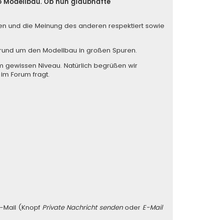
so Modellbau. Ob nun glaubhafte
iten und die Meinung des anderen respektiert sowie
s rund um den Modellbau in großen Spuren.
m gewissen Niveau. Natürlich begrüßen wir
 im Forum fragt.
E-Mail (Knopf
Private Nachricht senden
oder
E-Mail