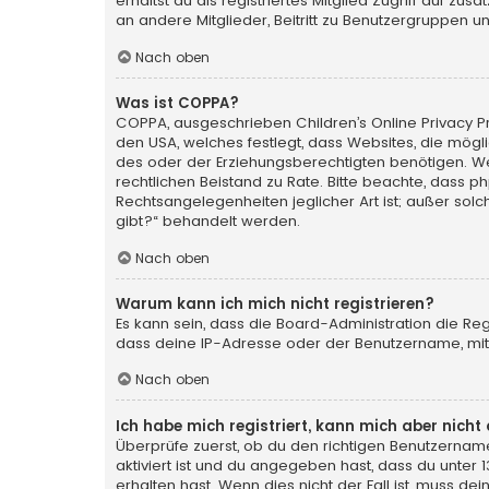
erhältst du als registriertes Mitglied Zugriff auf zu
an andere Mitglieder, Beitritt zu Benutzergruppen un
Nach oben
Was ist COPPA?
COPPA, ausgeschrieben Children’s Online Privacy Pro
den USA, welches festlegt, dass Websites, die mög
des oder der Erziehungsberechtigten benötigen. Wenn 
rechtlichen Beistand zu Rate. Bitte beachte, dass p
Rechtsangelegenheiten jeglicher Art ist; außer sol
gibt?“ behandelt werden.
Nach oben
Warum kann ich mich nicht registrieren?
Es kann sein, dass die Board-Administration die Re
dass deine IP-Adresse oder der Benutzername, mit 
Nach oben
Ich habe mich registriert, kann mich aber nich
Überprüfe zuerst, ob du den richtigen Benutzerna
aktiviert ist und du angegeben hast, dass du unter 
erhalten hast. Wenn dies nicht der Fall ist, muss de