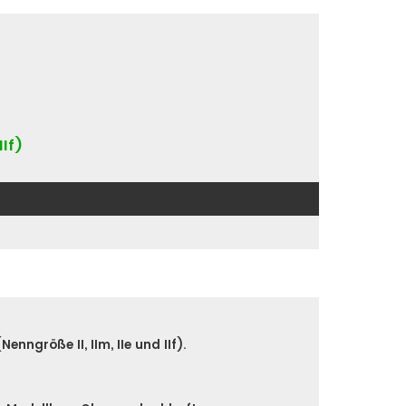
IIf)
nngröße II, IIm, IIe und IIf).