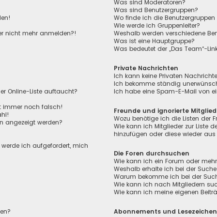
Was sind Moderatoren?
Was sind Benutzergruppen?
den!
Wo finde ich die Benutzergruppen 
Wie werde ich Gruppenleiter?
aber nicht mehr anmelden?!
Weshalb werden verschiedene Benu
Was ist eine Hauptgruppe?
Was bedeutet der „Das Team“-Link 
Private Nachrichten
Ich kann keine Privaten Nachricht
Ich bekomme ständig unerwünscht
r Online-Liste auftaucht?
Ich habe eine Spam-E-Mail von ei
ht immer noch falsch!
Freunde und ignorierte Mitglied
hl!
Wozu benötige ich die Listen der F
en angezeigt werden?
Wie kann ich Mitglieder zur Liste de
hinzufügen oder diese wieder aus 
, werde ich aufgefordert, mich
Die Foren durchsuchen
Wie kann ich ein Forum oder meh
Weshalb erhalte ich bei der Suche
Warum bekomme ich bei der Suche 
Wie kann ich nach Mitgliedern su
Wie kann ich meine eigenen Beit
len?
Abonnements und Lesezeiche