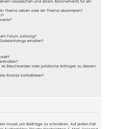
 einem Lesezeichen und einem Abonnements für ein
 ein Thema setzen oder ein Thema abonnieren?
en?
ements?
sem Forum zulässig?
r Dateianhänge erhalten?
ckelt?
 enthalten?
s es Beschwerden oder juristische Anfragen zu diesem
des Boards kontaktieren?
ein musst, um Beiträge zu schreiben. Auf jeden Fall