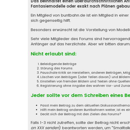
Das beinhaltet einen überdurchschnittlichen A
Fantasiemodelle oder exakt nach Plänen gebaut
Ein Mitglied von buntbahn.de ist ein Mitglied in e
sich gegenseitig hilft.
Besonders erwünscht ist die Vorstellung von Model
Sehr viele Mitglieder des Forums sind hervorragen
Anfänger auf das herzlichste. Aber wir bitten darum,
Nicht erlaubt sind:
Beleidigende Beiträge
Störung des Forums
Pauschale Kritik an Herstellern, anderen Beiträgen, Mi
Löschen von Beiträgen (oder Teilen davon) und Bildern
Einstellen von fremden Bildern und Texten ohne Quell
Registrierung ohne Angabe des wahren Vor- und Zunamen
Jeder sollte vor dem Schreiben eines B
Passt mein Beitrag zu dem aktuellen Diskussionsthem
Hilft mein Beitrag anderen Buntbahnern weiter, ist es ei
Deckt sich der Beitrag mit den Zielen des Forums?
Falls 1-3 nicht zutreffen, sollte der Beitrag nicht
an XXX senden
) beantworten werden, um "Smalltalk