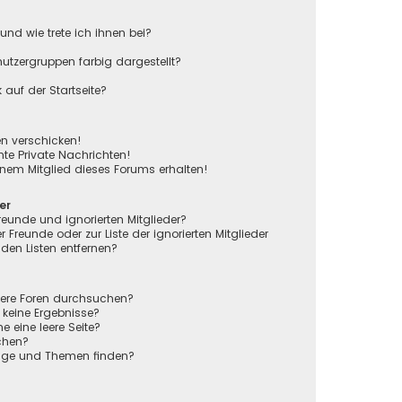
und wie trete ich ihnen bei?
tzergruppen farbig dargestellt?
auf der Startseite?
en verschicken!
e Private Nachrichten!
nem Mitglied dieses Forums erhalten!
er
reunde und ignorierten Mitglieder?
r Freunde oder zur Liste der ignorierten Mitglieder
den Listen entfernen?
rere Foren durchsuchen?
 keine Ergebnisse?
eine leere Seite?
chen?
räge und Themen finden?
n