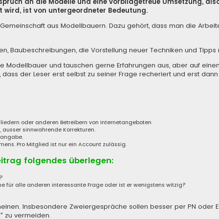
nspruch an die Modelle und eine vorbildgetreue Umsetzung, al
 wird, ist von untergeordneter Bedeutung.
iner Gemeinschaft aus Modellbauern. Dazu gehört, dass man die Arbe
len, Baubeschreibungen, die Vorstellung neuer Techniken und Tipp
de Modellbauer und tauschen gerne Erfahrungen aus, aber auf eine
 dass der Leser erst selbst zu seiner Frage recheriert und erst dann
tgliedern oder anderen Betreibern von Internetangeboten
, ausser sinnwahrende Korrekturen.
enangabe.
s. Pro Mitglied ist nur ein Account zulässig.
eitrag folgendes überlegen:
a?
ne für alle anderen interessante Frage oder ist er wenigstens witzig?
 erscheinen. Insbesondere Zweiergespräche sollen besser per PN oder 
" zu vermeiden.