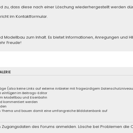
ed zu, dass diese nach einer Löschung wiederhergestellt werden dür
richt im Kontaktformular
.
odellbau zum Inhalt. Es bietet Informationen, Anregungen und Hilfe
ehr Freude!
LERIE
räge (also keine Links auf externe Anbieter mit fragwürdigem Datenschutznivea
s einfügen
im Beitrags-Editor
 um Modellbau und Eisenbahn
und kommentiert werden
aden
nem Thema und bauen damit eine umfangreiche Bilddatenbank auf
 den Zugangsdaten des Forums anmelden. Lösche bei Problemen die 