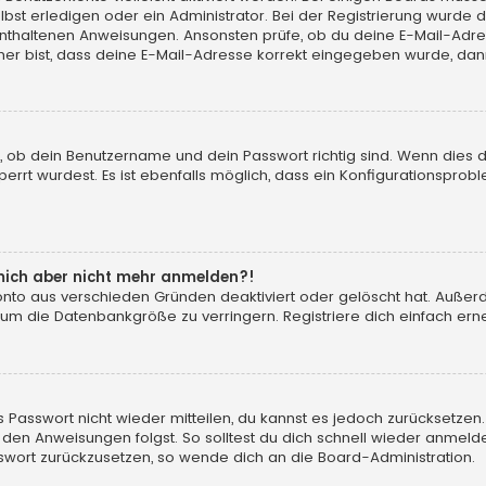
t erledigen oder ein Administrator. Bei der Registrierung wurde dir m
 enthaltenen Anweisungen. Ansonsten prüfe, ob du deine E-Mail-Adr
her bist, dass deine E-Mail-Adresse korrekt eingegeben wurde, dann
, ob dein Benutzername und dein Passwort richtig sind. Wenn dies d
errt wurdest. Es ist ebenfalls möglich, dass ein Konfigurationsprobl
n mich aber nicht mehr anmelden?!
konto aus verschieden Gründen deaktiviert oder gelöscht hat. Auße
 um die Datenbankgröße zu verringern. Registriere dich einfach erne
tes Passwort nicht wieder mitteilen, du kannst es jedoch zurücksetz
 den Anweisungen folgst. So solltest du dich schnell wieder anmeld
asswort zurückzusetzen, so wende dich an die Board-Administration.