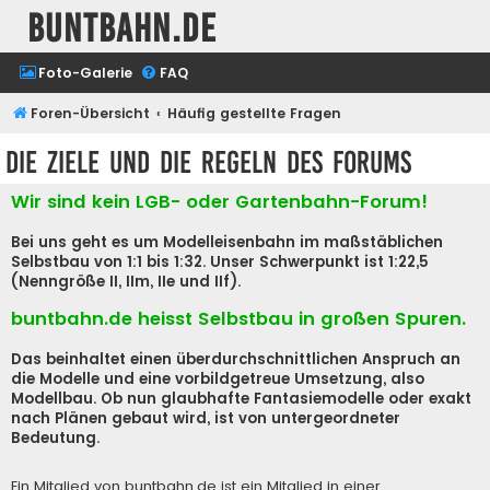
buntbahn.de
Foto-Galerie
FAQ
Foren-Übersicht
Häufig gestellte Fragen
Die Ziele und die Regeln des Forums
Wir sind kein LGB- oder Gartenbahn-Forum!
Bei uns geht es um Modelleisenbahn im maßstäblichen
Selbstbau von 1:1 bis 1:32. Unser Schwerpunkt ist 1:22,5
(Nenngröße II, IIm, IIe und IIf).
buntbahn.de heisst Selbstbau in großen Spuren.
Das beinhaltet einen überdurchschnittlichen Anspruch an
die Modelle und eine vorbildgetreue Umsetzung, also
Modellbau. Ob nun glaubhafte Fantasiemodelle oder exakt
nach Plänen gebaut wird, ist von untergeordneter
Bedeutung.
Ein Mitglied von buntbahn.de ist ein Mitglied in einer