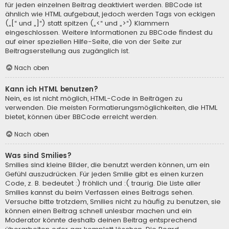
für jeden einzelnen Beitrag deaktiviert werden. BBCode ist
ähnlich wie HTML aufgebaut, jedoch werden Tags von eckigen
(„[“ und „]“) statt spitzen („<“ und „>“) Klammern
eingeschlossen. Weitere Informationen zu BBCode findest du
auf einer speziellen Hilfe-Seite, die von der Seite zur
Beitragserstellung aus zugänglich ist.
Nach oben
Kann ich HTML benutzen?
Nein, es ist nicht möglich, HTML-Code in Beiträgen zu
verwenden. Die meisten Formatierungsmöglichkeiten, die HTML
bietet, können über BBCode erreicht werden.
Nach oben
Was sind Smilies?
Smilies sind kleine Bilder, die benutzt werden können, um ein
Gefühl auszudrücken. Für jeden Smilie gibt es einen kurzen
Code, z. B. bedeutet :) fröhlich und :( traurig. Die Liste aller
Smilies kannst du beim Verfassen eines Beitrags sehen.
Versuche bitte trotzdem, Smilies nicht zu häufig zu benutzen, sie
können einen Beitrag schnell unlesbar machen und ein
Moderator könnte deshalb deinen Beitrag entsprechend