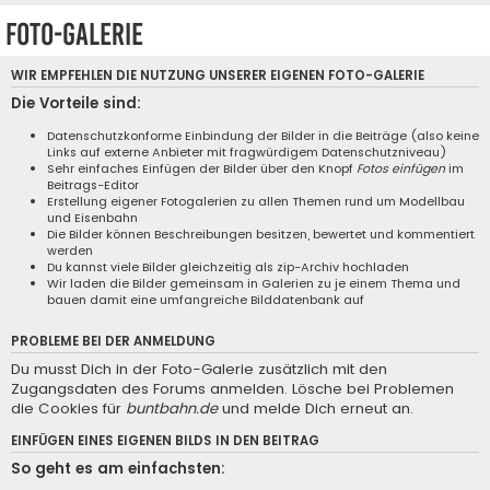
Foto-Galerie
WIR EMPFEHLEN DIE NUTZUNG UNSERER EIGENEN
FOTO-GALERIE
Die Vorteile sind:
Datenschutzkonforme Einbindung der Bilder in die Beiträge (also keine
Links auf externe Anbieter mit fragwürdigem Datenschutzniveau)
Sehr einfaches Einfügen der Bilder über den Knopf
Fotos einfügen
im
Beitrags-Editor
Erstellung eigener Fotogalerien zu allen Themen rund um Modellbau
und Eisenbahn
Die Bilder können Beschreibungen besitzen, bewertet und kommentiert
werden
Du kannst viele Bilder gleichzeitig als zip-Archiv hochladen
Wir laden die Bilder gemeinsam in Galerien zu je einem Thema und
bauen damit eine umfangreiche Bilddatenbank auf
PROBLEME BEI DER ANMELDUNG
Du musst Dich in der Foto-Galerie zusätzlich mit den
Zugangsdaten des Forums anmelden. Lösche bei Problemen
die Cookies für
buntbahn.de
und melde Dich erneut an.
EINFÜGEN EINES EIGENEN BILDS IN DEN BEITRAG
So geht es am einfachsten: