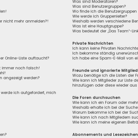
Was sind Moderatoren?
Was sind Benutzergruppen?
den!
Wo finde ich die Benutzergruppen 
Wie werde ich Gruppenleiter?
aber nicht mehr anmelden?!
Weshalb werden verschiedene Benu
Was ist eine Hauptgruppe?
Was bedeutet der „Das Team“-Link 
Private Nachrichten
Ich kann keine Privaten Nachricht
Ich bekomme ständig unerwünscht
r Online-Liste auftaucht?
Ich habe eine Spam-E-Mail von ei
ht immer noch falsch!
Freunde und ignorierte Mitglied
hl!
Wozu benötige ich die Listen der F
en angezeigt werden?
Wie kann ich Mitglieder zur Liste de
hinzufügen oder diese wieder aus 
, werde ich aufgefordert, mich
Die Foren durchsuchen
Wie kann ich ein Forum oder meh
Weshalb erhalte ich bei der Suche
Warum bekomme ich bei der Suche 
Wie kann ich nach Mitgliedern su
Wie kann ich meine eigenen Beit
len?
Abonnements und Lesezeiche