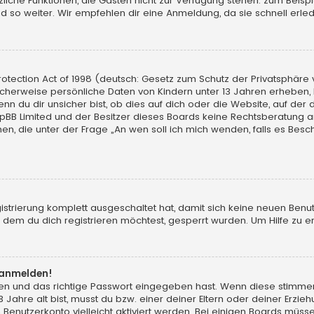
sätzliche Funktionen, die Gästen nicht zur Verfügung stehen: zum Beisp
d so weiter. Wir empfehlen dir eine Anmeldung, da sie schnell erledigt
tection Act of 1998 (deutsch: Gesetz zum Schutz der Privatsphäre vo
licherweise persönliche Daten von Kindern unter 13 Jahren erheben,
du dir unsicher bist, ob dies auf dich oder die Website, auf der du d
hpBB Limited und der Besitzer dieses Boards keine Rechtsberatung an
chen, die unter der Frage „An wen soll ich mich wenden, falls es Be
gistrierung komplett ausgeschaltet hat, damit sich keine neuen Ben
dem du dich registrieren möchtest, gesperrt wurden. Um Hilfe zu er
t anmelden!
men und das richtige Passwort eingegeben hast. Wenn diese stimme
13 Jahre alt bist, musst du bzw. einer deiner Eltern oder deiner Erz
in Benutzerkonto vielleicht aktiviert werden. Bei einigen Boards müs