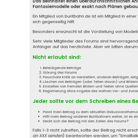
Das beinhaltet einen überdurchschnittlichen A
Fantasiemodelle oder exakt nach Plänen gebaut
Ein Mitglied von buntbahn.de ist ein Mitglied in e
sich gegenseitig hilft.
Besonders erwünscht ist die Vorstellung von Model
Sehr viele Mitglieder des Forums sind hervorragen
Anfänger auf das herzlichste. Aber wir bitten darum,
Nicht erlaubt sind:
Beleidigende Beiträge
Störung des Forums
Pauschale Kritik an Herstellern, anderen Beiträgen, Mi
Löschen von Beiträgen (oder Teilen davon) und Bildern
Einstellen von fremden Bildern und Texten ohne Quell
Registrierung ohne Angabe des wahren Vor- und Zunamen
Jeder sollte vor dem Schreiben eines B
Passt mein Beitrag zu dem aktuellen Diskussionsthem
Hilft mein Beitrag anderen Buntbahnern weiter, ist es ei
Deckt sich der Beitrag mit den Zielen des Forums?
Falls 1-3 nicht zutreffen, sollte der Beitrag nicht
an XXX senden
) beantworten werden, um "Smalltalk