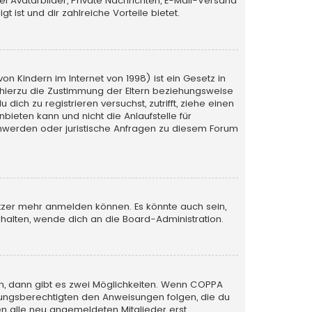
iel Avatarbilder, Private Nachrichten, E-Mail-Versand
 ist und dir zahlreiche Vorteile bietet.
n Kindern im Internet von 1998) ist ein Gesetz in
 hierzu die Zustimmung der Eltern beziehungsweise
ich zu registrieren versuchst, zutrifft, ziehe einen
bieten kann und nicht die Anlaufstelle für
schwerden oder juristische Anfragen zu diesem Forum
utzer mehr anmelden können. Es könnte auch sein,
halten, wende dich an die Board-Administration.
n, dann gibt es zwei Möglichkeiten. Wenn
COPPA
iehungsberechtigten den Anweisungen folgen, die du
sen alle neu angemeldeten Mitglieder erst