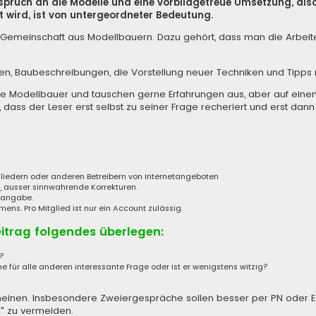
nspruch an die Modelle und eine vorbildgetreue Umsetzung, al
 wird, ist von untergeordneter Bedeutung.
iner Gemeinschaft aus Modellbauern. Dazu gehört, dass man die Arbe
len, Baubeschreibungen, die Vorstellung neuer Techniken und Tipp
de Modellbauer und tauschen gerne Erfahrungen aus, aber auf eine
 dass der Leser erst selbst zu seiner Frage recheriert und erst dann
tgliedern oder anderen Betreibern von Internetangeboten
, ausser sinnwahrende Korrekturen.
enangabe.
s. Pro Mitglied ist nur ein Account zulässig.
eitrag folgendes überlegen:
a?
ne für alle anderen interessante Frage oder ist er wenigstens witzig?
 erscheinen. Insbesondere Zweiergespräche sollen besser per PN oder 
" zu vermeiden.