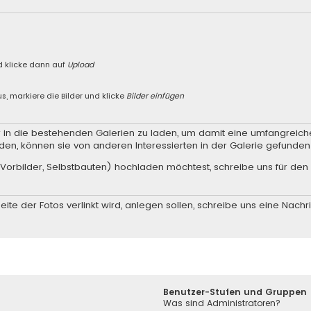
n
d klicke dann auf
Upload
s, markiere die Bilder und klicke
Bilder einfügen
er in die bestehenden Galerien zu laden, um damit eine umfangreic
den, können sie von anderen Interessierten in der Galerie gefunde
Vorbilder, Selbstbauten) hochladen möchtest, schreibe uns für den 
ite der Fotos verlinkt wird, anlegen sollen, schreibe uns eine
Nachri
Benutzer-Stufen und Gruppen
Was sind Administratoren?