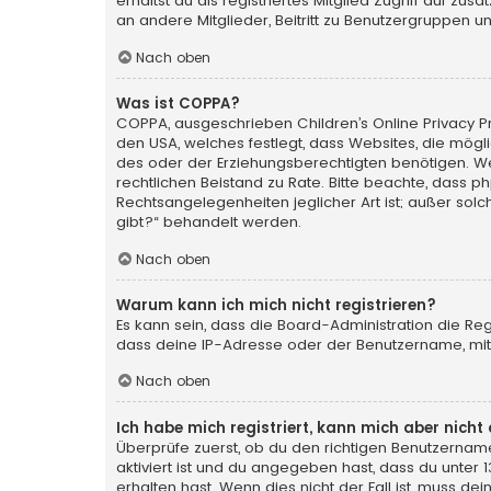
erhältst du als registriertes Mitglied Zugriff auf zu
an andere Mitglieder, Beitritt zu Benutzergruppen un
Nach oben
Was ist COPPA?
COPPA, ausgeschrieben Children’s Online Privacy Pro
den USA, welches festlegt, dass Websites, die mög
des oder der Erziehungsberechtigten benötigen. Wenn 
rechtlichen Beistand zu Rate. Bitte beachte, dass p
Rechtsangelegenheiten jeglicher Art ist; außer sol
gibt?“ behandelt werden.
Nach oben
Warum kann ich mich nicht registrieren?
Es kann sein, dass die Board-Administration die Re
dass deine IP-Adresse oder der Benutzername, mit 
Nach oben
Ich habe mich registriert, kann mich aber nich
Überprüfe zuerst, ob du den richtigen Benutzerna
aktiviert ist und du angegeben hast, dass du unter 
erhalten hast. Wenn dies nicht der Fall ist, muss de