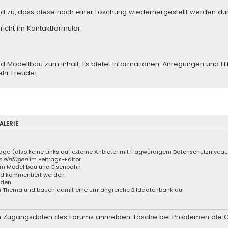
ed zu, dass diese nach einer Löschung wiederhergestellt werden dür
richt im Kontaktformular
.
odellbau zum Inhalt. Es bietet Informationen, Anregungen und Hilfe
ehr Freude!
LERIE
räge (also keine Links auf externe Anbieter mit fragwürdigem Datenschutznivea
s einfügen
im Beitrags-Editor
 um Modellbau und Eisenbahn
und kommentiert werden
aden
nem Thema und bauen damit eine umfangreiche Bilddatenbank auf
 den Zugangsdaten des Forums anmelden. Lösche bei Problemen die 