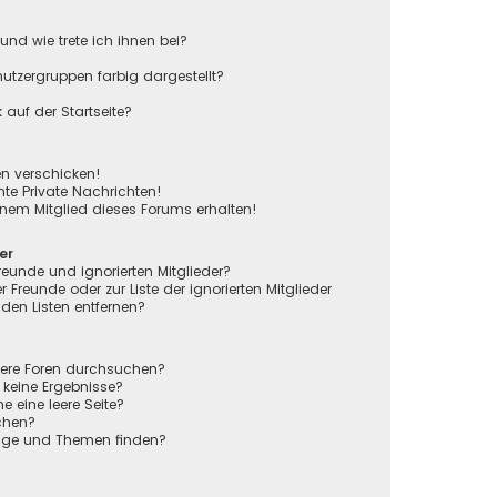
und wie trete ich ihnen bei?
tzergruppen farbig dargestellt?
auf der Startseite?
en verschicken!
e Private Nachrichten!
nem Mitglied dieses Forums erhalten!
er
reunde und ignorierten Mitglieder?
r Freunde oder zur Liste der ignorierten Mitglieder
den Listen entfernen?
rere Foren durchsuchen?
 keine Ergebnisse?
eine leere Seite?
chen?
räge und Themen finden?
n