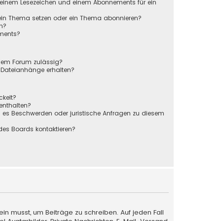
 einem Lesezeichen und einem Abonnements für ein
 ein Thema setzen oder ein Thema abonnieren?
en?
ements?
sem Forum zulässig?
r Dateianhänge erhalten?
ckelt?
 enthalten?
s es Beschwerden oder juristische Anfragen zu diesem
des Boards kontaktieren?
ein musst, um Beiträge zu schreiben. Auf jeden Fall