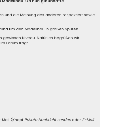
so Modellbau. Ob nun glaubhafte
iten und die Meinung des anderen respektiert sowie
s rund um den Modellbau in großen Spuren.
m gewissen Niveau. Natürlich begrüßen wir
 im Forum fragt.
E-Mail (Knopf
Private Nachricht senden
oder
E-Mail