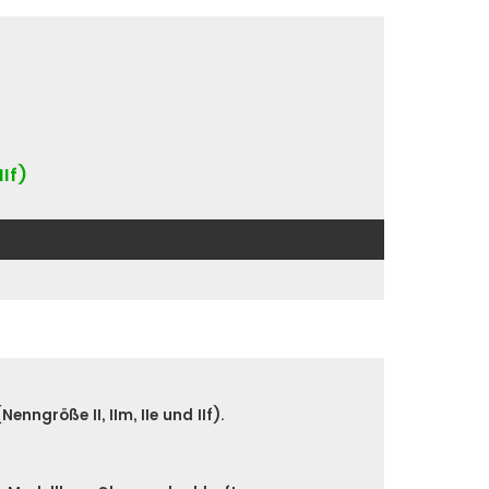
IIf)
nngröße II, IIm, IIe und IIf).