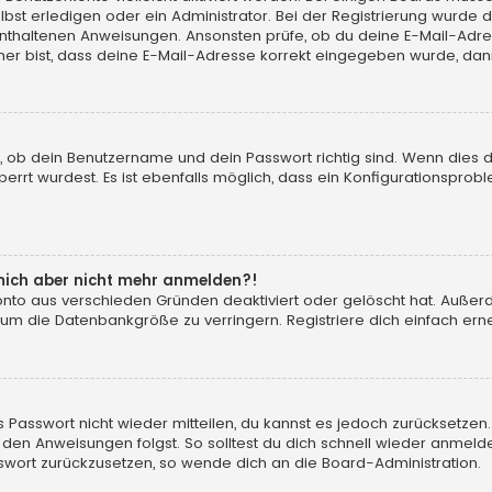
t erledigen oder ein Administrator. Bei der Registrierung wurde dir m
 enthaltenen Anweisungen. Ansonsten prüfe, ob du deine E-Mail-Adr
her bist, dass deine E-Mail-Adresse korrekt eingegeben wurde, dann
, ob dein Benutzername und dein Passwort richtig sind. Wenn dies d
errt wurdest. Es ist ebenfalls möglich, dass ein Konfigurationsprobl
n mich aber nicht mehr anmelden?!
konto aus verschieden Gründen deaktiviert oder gelöscht hat. Auße
 um die Datenbankgröße zu verringern. Registriere dich einfach erne
tes Passwort nicht wieder mitteilen, du kannst es jedoch zurücksetz
 den Anweisungen folgst. So solltest du dich schnell wieder anmeld
asswort zurückzusetzen, so wende dich an die Board-Administration.