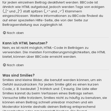
für jeden einzelnen Beitrag deaktiviert werden. BBCode ist
ähnlich wie HTML aufgebaut, jedoch werden Tags von eckigen
(„[“ und „]“) statt spitzen („<“ und „>“) Klammern
eingeschlossen. Weitere Informationen zu BBCode findest du
auf einer speziellen Hilfe-Seite, die von der Seite zur
Beitragserstellung aus zugänglich ist.
Nach oben
Kann ich HTML benutzen?
Nein, es ist nicht möglich, HTML-Code in Beiträgen zu
verwenden. Die meisten Formatierungsmöglichkeiten, die HTML
bietet, können über BBCode erreicht werden.
Nach oben
Was sind Smilies?
Smilies sind kleine Bilder, die benutzt werden können, um ein
Gefühl auszudrücken. Für jeden Smilie gibt es einen kurzen
Code, z. B. bedeutet :) fröhlich und :( traurig. Die Liste aller
Smilies kannst du beim Verfassen eines Beitrags sehen.
Versuche bitte trotzdem, Smilies nicht zu häufig zu benutzen, sie
können einen Beitrag schnell unlesbar machen und ein
Moderator könnte deshalb deinen Beitrag entsprechend