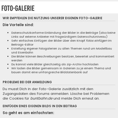
Foto-Galerie
WIR EMPFEHLEN DIE NUTZUNG UNSERER EIGENEN
FOTO-GALERIE
Die Vorteile sind:
Datenschutzkonforme Einbindung der Bilder in die Beiträge (also keine
Links auf externe Anbieter mit fragwürdigem Datenschutzniveau)
Sehr einfaches Einfügen der Bilder über den Knopf
Fotos einfügen
im
Beitrags-Editor
Erstellung eigener Fotogalerien zu allen Themen rund um Modellbau
und Eisenbahn
Die Bilder können Beschreibungen besitzen, bewertet und kommentiert
werden
Du kannst viele Bilder gleichzeitig als zip-Archiv hochladen
Wir laden die Bilder gemeinsam in Galerien zu je einem Thema und
bauen damit eine umfangreiche Bilddatenbank auf
PROBLEME BEI DER ANMELDUNG
Du musst Dich in der Foto-Galerie zusätzlich mit den
Zugangsdaten des Forums anmelden. Lösche bei Problemen
die Cookies für
buntbahn.de
und melde Dich erneut an.
EINFÜGEN EINES EIGENEN BILDS IN DEN BEITRAG
So geht es am einfachsten: