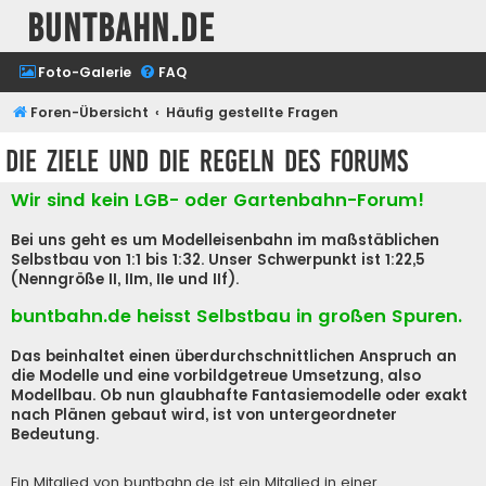
buntbahn.de
Foto-Galerie
FAQ
Foren-Übersicht
Häufig gestellte Fragen
Die Ziele und die Regeln des Forums
Wir sind kein LGB- oder Gartenbahn-Forum!
Bei uns geht es um Modelleisenbahn im maßstäblichen
Selbstbau von 1:1 bis 1:32. Unser Schwerpunkt ist 1:22,5
(Nenngröße II, IIm, IIe und IIf).
buntbahn.de heisst Selbstbau in großen Spuren.
Das beinhaltet einen überdurchschnittlichen Anspruch an
die Modelle und eine vorbildgetreue Umsetzung, also
Modellbau. Ob nun glaubhafte Fantasiemodelle oder exakt
nach Plänen gebaut wird, ist von untergeordneter
Bedeutung.
Ein Mitglied von buntbahn.de ist ein Mitglied in einer