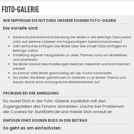
Foto-Galerie
WIR EMPFEHLEN DIE NUTZUNG UNSERER EIGENEN
FOTO-GALERIE
Die Vorteile sind:
Datenschutzkonforme Einbindung der Bilder in die Beiträge (also keine
Links auf externe Anbieter mit fragwürdigem Datenschutzniveau)
Sehr einfaches Einfügen der Bilder über den Knopf
Fotos einfügen
im
Beitrags-Editor
Erstellung eigener Fotogalerien zu allen Themen rund um Modellbau
und Eisenbahn
Die Bilder können Beschreibungen besitzen, bewertet und kommentiert
werden
Du kannst viele Bilder gleichzeitig als zip-Archiv hochladen
Wir laden die Bilder gemeinsam in Galerien zu je einem Thema und
bauen damit eine umfangreiche Bilddatenbank auf
PROBLEME BEI DER ANMELDUNG
Du musst Dich in der Foto-Galerie zusätzlich mit den
Zugangsdaten des Forums anmelden. Lösche bei Problemen
die Cookies für
buntbahn.de
und melde Dich erneut an.
EINFÜGEN EINES EIGENEN BILDS IN DEN BEITRAG
So geht es am einfachsten: