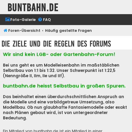
buntbahn.de
Foto-Galerie
FAQ
Foren-Übersicht
Häufig gestellte Fragen
Die Ziele und die Regeln des Forums
Wir sind kein LGB- oder Gartenbahn-Forum!
Bei uns geht es um Modelleisenbahn im maßstäblichen
Selbstbau von 1:1 bis 1:32. Unser Schwerpunkt ist 1:22,5
(Nenngröße II, IIm, IIe und IIf).
buntbahn.de heisst Selbstbau in großen Spuren.
Das beinhaltet einen überdurchschnittlichen Anspruch an
die Modelle und eine vorbildgetreue Umsetzung, also
Modellbau. Ob nun glaubhafte Fantasiemodelle oder exakt
nach Plänen gebaut wird, ist von untergeordneter
Bedeutung.
Ein Mitglied von buntbahn.de ist ein Mitglied in einer