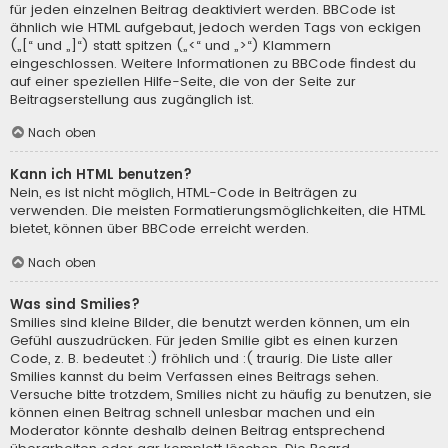
für jeden einzelnen Beitrag deaktiviert werden. BBCode ist
ähnlich wie HTML aufgebaut, jedoch werden Tags von eckigen
(„[“ und „]“) statt spitzen („<“ und „>“) Klammern
eingeschlossen. Weitere Informationen zu BBCode findest du
auf einer speziellen Hilfe-Seite, die von der Seite zur
Beitragserstellung aus zugänglich ist.
Nach oben
Kann ich HTML benutzen?
Nein, es ist nicht möglich, HTML-Code in Beiträgen zu
verwenden. Die meisten Formatierungsmöglichkeiten, die HTML
bietet, können über BBCode erreicht werden.
Nach oben
Was sind Smilies?
Smilies sind kleine Bilder, die benutzt werden können, um ein
Gefühl auszudrücken. Für jeden Smilie gibt es einen kurzen
Code, z. B. bedeutet :) fröhlich und :( traurig. Die Liste aller
Smilies kannst du beim Verfassen eines Beitrags sehen.
Versuche bitte trotzdem, Smilies nicht zu häufig zu benutzen, sie
können einen Beitrag schnell unlesbar machen und ein
Moderator könnte deshalb deinen Beitrag entsprechend