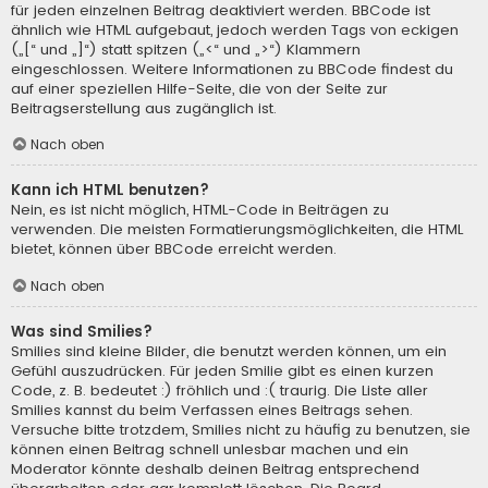
für jeden einzelnen Beitrag deaktiviert werden. BBCode ist
ähnlich wie HTML aufgebaut, jedoch werden Tags von eckigen
(„[“ und „]“) statt spitzen („<“ und „>“) Klammern
eingeschlossen. Weitere Informationen zu BBCode findest du
auf einer speziellen Hilfe-Seite, die von der Seite zur
Beitragserstellung aus zugänglich ist.
Nach oben
Kann ich HTML benutzen?
Nein, es ist nicht möglich, HTML-Code in Beiträgen zu
verwenden. Die meisten Formatierungsmöglichkeiten, die HTML
bietet, können über BBCode erreicht werden.
Nach oben
Was sind Smilies?
Smilies sind kleine Bilder, die benutzt werden können, um ein
Gefühl auszudrücken. Für jeden Smilie gibt es einen kurzen
Code, z. B. bedeutet :) fröhlich und :( traurig. Die Liste aller
Smilies kannst du beim Verfassen eines Beitrags sehen.
Versuche bitte trotzdem, Smilies nicht zu häufig zu benutzen, sie
können einen Beitrag schnell unlesbar machen und ein
Moderator könnte deshalb deinen Beitrag entsprechend