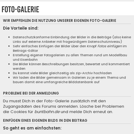
Foto-Galerie
WIR EMPFEHLEN DIE NUTZUNG UNSERER EIGENEN
FOTO-GALERIE
Die Vorteile sind:
Datenschutzkonforme Einbindung der Bilder in die Beiträge (also keine
Links auf externe Anbieter mit fragwürdigem Datenschutzniveau)
Sehr einfaches Einfügen der Bilder über den Knopf
Fotos einfügen
im
Beitrags-Editor
Erstellung eigener Fotogalerien zu allen Themen rund um Modellbau
und Eisenbahn
Die Bilder können Beschreibungen besitzen, bewertet und kommentiert
werden
Du kannst viele Bilder gleichzeitig als zip-Archiv hochladen
Wir laden die Bilder gemeinsam in Galerien zu je einem Thema und
bauen damit eine umfangreiche Bilddatenbank auf
PROBLEME BEI DER ANMELDUNG
Du musst Dich in der Foto-Galerie zusätzlich mit den
Zugangsdaten des Forums anmelden. Lösche bei Problemen
die Cookies für
buntbahn.de
und melde Dich erneut an.
EINFÜGEN EINES EIGENEN BILDS IN DEN BEITRAG
So geht es am einfachsten: