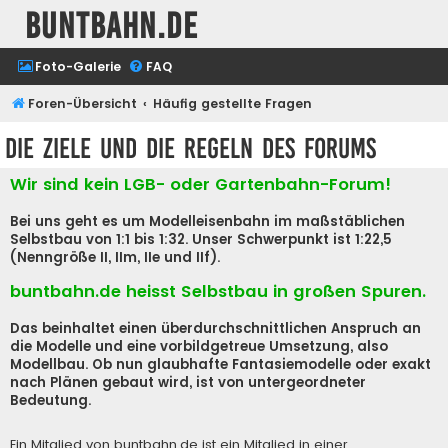
buntbahn.de
Foto-Galerie
FAQ
Foren-Übersicht
Häufig gestellte Fragen
Die Ziele und die Regeln des Forums
Wir sind kein LGB- oder Gartenbahn-Forum!
Bei uns geht es um Modelleisenbahn im maßstäblichen
Selbstbau von 1:1 bis 1:32. Unser Schwerpunkt ist 1:22,5
(Nenngröße II, IIm, IIe und IIf).
buntbahn.de heisst Selbstbau in großen Spuren.
Das beinhaltet einen überdurchschnittlichen Anspruch an
die Modelle und eine vorbildgetreue Umsetzung, also
Modellbau. Ob nun glaubhafte Fantasiemodelle oder exakt
nach Plänen gebaut wird, ist von untergeordneter
Bedeutung.
Ein Mitglied von buntbahn.de ist ein Mitglied in einer