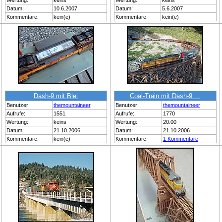
Wertung:
keins
Wertung:
keins
Datum:
10.6.2007
Datum:
5.6.2007
Kommentare:
kein(e)
Kommentare:
kein(e)
Dash-9 mit Blei
Coal-Train mit Dash-9 ...
Benutzer:
themountaineer
Benutzer:
themountaineer
Aufrufe:
1551
Aufrufe:
1770
Wertung:
keins
Wertung:
20.00
Datum:
21.10.2006
Datum:
21.10.2006
Kommentare:
kein(e)
Kommentare:
1 Kommentare