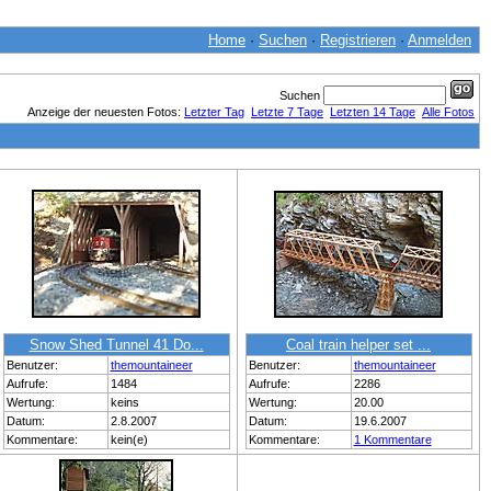
Home
·
Suchen
·
Registrieren
·
Anmelden
Suchen
Anzeige der neuesten Fotos:
Letzter Tag
Letzte 7 Tage
Letzten 14 Tage
Alle Fotos
Snow Shed Tunnel 41 Do...
Coal train helper set ...
Benutzer:
themountaineer
Benutzer:
themountaineer
Aufrufe:
1484
Aufrufe:
2286
Wertung:
keins
Wertung:
20.00
Datum:
2.8.2007
Datum:
19.6.2007
Kommentare:
kein(e)
Kommentare:
1 Kommentare