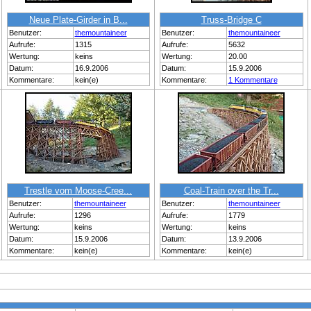
Neue Plate-Girder in B...
Truss-Bridge C
Benutzer:
themountaineer
Benutzer:
themountaineer
Aufrufe:
1315
Aufrufe:
5632
Wertung:
keins
Wertung:
20.00
Datum:
16.9.2006
Datum:
15.9.2006
Kommentare:
kein(e)
Kommentare:
1 Kommentare
Trestle vom Moose-Cree...
Coal-Train over the Tr...
Benutzer:
themountaineer
Benutzer:
themountaineer
Aufrufe:
1296
Aufrufe:
1779
Wertung:
keins
Wertung:
keins
Datum:
15.9.2006
Datum:
13.9.2006
Kommentare:
kein(e)
Kommentare:
kein(e)