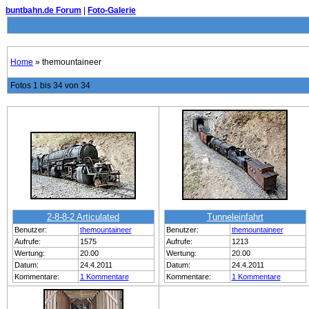
buntbahn.de Forum
|
Foto-Galerie
Home
» themountaineer
Fotos 1 bis 34 von 34
2-8-8-2 Articulated
Tunneleinfahrt
Benutzer:
themountaineer
Benutzer:
themountaineer
Aufrufe:
1575
Aufrufe:
1213
Wertung:
20.00
Wertung:
20.00
Datum:
24.4.2011
Datum:
24.4.2011
Kommentare:
1 Kommentare
Kommentare:
1 Kommentare