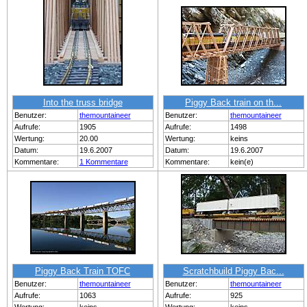
Into the truss bridge
Piggy Back train on th...
Benutzer:
themountaineer
Benutzer:
themountaineer
Aufrufe:
1905
Aufrufe:
1498
Wertung:
20.00
Wertung:
keins
Datum:
19.6.2007
Datum:
19.6.2007
Kommentare:
1 Kommentare
Kommentare:
kein(e)
Piggy Back Train TOFC
Scratchbuild Piggy Bac...
Benutzer:
themountaineer
Benutzer:
themountaineer
Aufrufe:
1063
Aufrufe:
925