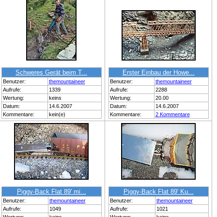
Schweres Gerät beim T...
Erster Einbau der Howe...
Benutzer:
themountaineer
Benutzer:
themountaineer
Aufrufe:
1339
Aufrufe:
2288
Wertung:
keins
Wertung:
20.00
Datum:
14.6.2007
Datum:
14.6.2007
Kommentare:
kein(e)
Kommentare:
2 Kommentare
Piggy-Back Flat 89' mi...
Piggy-Back Flat 89' Ku...
Benutzer:
themountaineer
Benutzer:
themountaineer
Aufrufe:
1049
Aufrufe:
1021