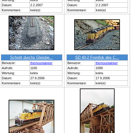
Wertung:
keins
Wertung:
keins
Datum:
2.2.2007
Datum:
2.2.2007
Kommentare:
kein(e)
Kommentare:
kein(e)
Schnitt durchs Gleisbe...
SD 40-2 Frontlok des C...
Benutzer:
themountaineer
Benutzer:
themountaineer
Aufrufe:
1165
Aufrufe:
1099
Wertung:
keins
Wertung:
keins
Datum:
27.9.2006
Datum:
17.9.2006
Kommentare:
kein(e)
Kommentare:
kein(e)