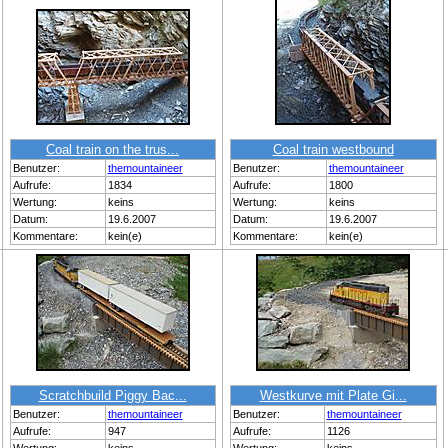
Coal train on the trus...
Coal train westbound
Benutzer:
themountaineer
Benutzer:
themountaineer
Aufrufe:
1834
Aufrufe:
1800
Wertung:
keins
Wertung:
keins
Datum:
19.6.2007
Datum:
19.6.2007
Kommentare:
kein(e)
Kommentare:
kein(e)
Scratchbuild Piggy Bac...
Westkurve mit Plate Gi...
Benutzer:
themountaineer
Benutzer:
themountaineer
Aufrufe:
947
Aufrufe:
1126