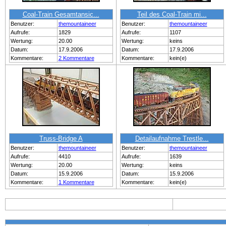
Coal-Train Gesamtansic...
Teil des Coal-Train mi...
Benutzer:
themountaineer
Benutzer:
themountaineer
Aufrufe:
1829
Aufrufe:
1107
Wertung:
20.00
Wertung:
keins
Datum:
17.9.2006
Datum:
17.9.2006
Kommentare:
2 Kommentare
Kommentare:
kein(e)
Truss-Bridge A
Detailaufnahme Trestle...
Benutzer:
themountaineer
Benutzer:
themountaineer
Aufrufe:
4410
Aufrufe:
1639
Wertung:
20.00
Wertung:
keins
Datum:
15.9.2006
Datum:
15.9.2006
Kommentare:
1 Kommentare
Kommentare:
kein(e)