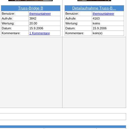
Truss-Bridge B
Detailaufnahme Truss-B...
Benutzer:
themountaineer
Benutzer:
themountaineer
Aufrufe:
3842
Aufrufe:
4163
Wertung:
20.00
Wertung:
keins
Datum:
15.9.2006
Datum:
15.9.2006
Kommentare:
1 Kommentare
Kommentare:
kein(e)