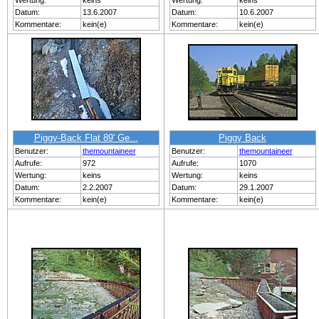
Wertung:
keins
Wertung:
keins
Datum:
13.6.2007
Datum:
10.6.2007
Kommentare:
kein(e)
Kommentare:
kein(e)
Piggy-Back Flat 89' Ge...
Piggy Back
Benutzer:
themountaineer
Benutzer:
themountaineer
Aufrufe:
972
Aufrufe:
1070
Wertung:
keins
Wertung:
keins
Datum:
2.2.2007
Datum:
29.1.2007
Kommentare:
kein(e)
Kommentare:
kein(e)