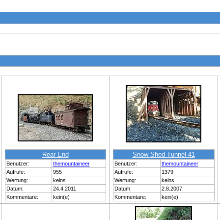
Rear End
Snow Shed Tunnel 41
Benutzer:
themountaineer
Benutzer:
themountaineer
Aufrufe:
955
Aufrufe:
1379
Wertung:
keins
Wertung:
keins
Datum:
24.4.2011
Datum:
2.8.2007
Kommentare:
kein(e)
Kommentare:
kein(e)