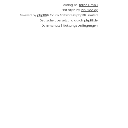
Hosting bei
fidion GmbH
Flat Style by
Ian Bradley
Powered by
phpBB
® Forum Software © phpBB Limited
Deutsche Übersetzung durch
phpBB.de
Datenschutz
|
Nutzungsbedingungen