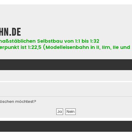
hn.de
aßstäblichen Selbstbau von 1:1 bis 1:32
punkt ist 1:22,5 (Modelleisenbahn in II, IIm, IIe und 
s löschen möchtest?