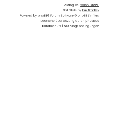
Hosting bei
fidion GmbH
Flat Style by
Ian Bradley
Powered by
phpBB
® Forum Software © phpBB Limited
Deutsche Übersetzung durch
phpBB.de
Datenschutz
|
Nutzungsbedingungen