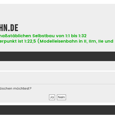
hn.de
aßstäblichen Selbstbau von 1:1 bis 1:32
punkt ist 1:22,5 (Modelleisenbahn in II, IIm, IIe und 
s löschen möchtest?