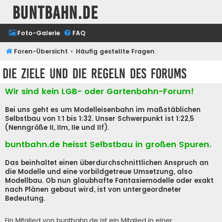
buntbahn.de
Foto-Galerie
FAQ
Foren-Übersicht
Häufig gestellte Fragen
Die Ziele und die Regeln des Forums
Wir sind kein LGB- oder Gartenbahn-Forum!
Bei uns geht es um Modelleisenbahn im maßstäblichen
Selbstbau von 1:1 bis 1:32. Unser Schwerpunkt ist 1:22,5
(Nenngröße II, IIm, IIe und IIf).
buntbahn.de heisst Selbstbau in großen Spuren.
Das beinhaltet einen überdurchschnittlichen Anspruch an
die Modelle und eine vorbildgetreue Umsetzung, also
Modellbau. Ob nun glaubhafte Fantasiemodelle oder exakt
nach Plänen gebaut wird, ist von untergeordneter
Bedeutung.
Ein Mitglied von buntbahn.de ist ein Mitglied in einer