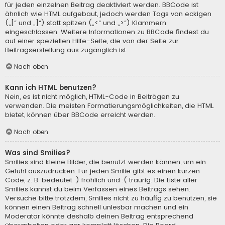
für jeden einzelnen Beitrag deaktiviert werden. BBCode ist
ähnlich wie HTML aufgebaut, jedoch werden Tags von eckigen
(„[“ und „]“) statt spitzen („<“ und „>“) Klammern
eingeschlossen. Weitere Informationen zu BBCode findest du
auf einer speziellen Hilfe-Seite, die von der Seite zur
Beitragserstellung aus zugänglich ist.
Nach oben
Kann ich HTML benutzen?
Nein, es ist nicht möglich, HTML-Code in Beiträgen zu
verwenden. Die meisten Formatierungsmöglichkeiten, die HTML
bietet, können über BBCode erreicht werden.
Nach oben
Was sind Smilies?
Smilies sind kleine Bilder, die benutzt werden können, um ein
Gefühl auszudrücken. Für jeden Smilie gibt es einen kurzen
Code, z. B. bedeutet :) fröhlich und :( traurig. Die Liste aller
Smilies kannst du beim Verfassen eines Beitrags sehen.
Versuche bitte trotzdem, Smilies nicht zu häufig zu benutzen, sie
können einen Beitrag schnell unlesbar machen und ein
Moderator könnte deshalb deinen Beitrag entsprechend