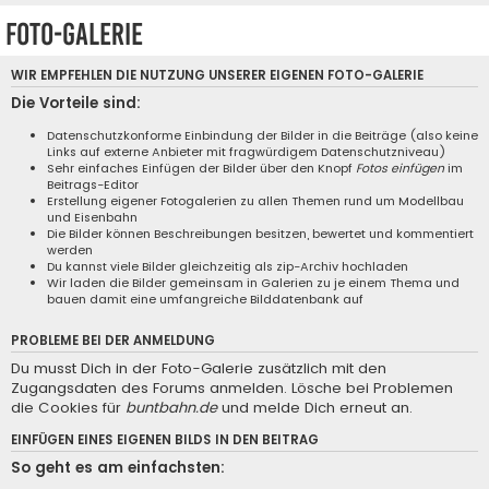
Foto-Galerie
WIR EMPFEHLEN DIE NUTZUNG UNSERER EIGENEN
FOTO-GALERIE
Die Vorteile sind:
Datenschutzkonforme Einbindung der Bilder in die Beiträge (also keine
Links auf externe Anbieter mit fragwürdigem Datenschutzniveau)
Sehr einfaches Einfügen der Bilder über den Knopf
Fotos einfügen
im
Beitrags-Editor
Erstellung eigener Fotogalerien zu allen Themen rund um Modellbau
und Eisenbahn
Die Bilder können Beschreibungen besitzen, bewertet und kommentiert
werden
Du kannst viele Bilder gleichzeitig als zip-Archiv hochladen
Wir laden die Bilder gemeinsam in Galerien zu je einem Thema und
bauen damit eine umfangreiche Bilddatenbank auf
PROBLEME BEI DER ANMELDUNG
Du musst Dich in der Foto-Galerie zusätzlich mit den
Zugangsdaten des Forums anmelden. Lösche bei Problemen
die Cookies für
buntbahn.de
und melde Dich erneut an.
EINFÜGEN EINES EIGENEN BILDS IN DEN BEITRAG
So geht es am einfachsten: